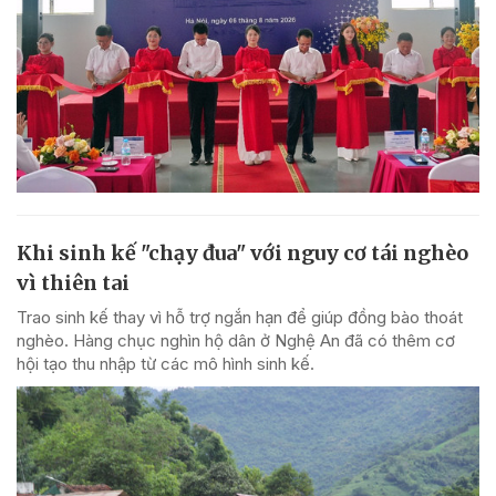
Khi sinh kế "chạy đua" với nguy cơ tái nghèo
vì thiên tai
Trao sinh kế thay vì hỗ trợ ngắn hạn để giúp đồng bào thoát
nghèo. Hàng chục nghìn hộ dân ở Nghệ An đã có thêm cơ
hội tạo thu nhập từ các mô hình sinh kế.