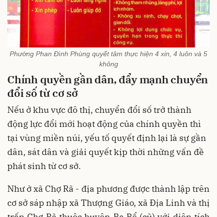
Phường Phan Đình Phùng quyết tâm thực hiện 4 xin, 4 luôn và 5
không
Chính quyền gần dân, đẩy mạnh chuyển
đổi số từ cơ sở
Nếu ở khu vực đô thị, chuyển đổi số trở thành
động lực đổi mới hoạt động của chính quyền thì
tại vùng miền núi, yếu tố quyết định lại là sự gần
dân, sát dân và giải quyết kịp thời những vấn đề
phát sinh từ cơ sở.
Như ở xã Chợ Rã - địa phương được thành lập trên
cơ sở sáp nhập xã Thượng Giáo, xã Địa Linh và thị
trấn Chợ Rã thuộc huyện Ba Bể (cũ) với diện tích