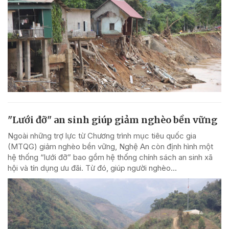
"Lưới đỡ" an sinh giúp giảm nghèo bền vững
Ngoài những trợ lực từ Chương trình mục tiêu quốc gia
(MTQG) giảm nghèo bền vững, Nghệ An còn định hình một
hệ thống “lưới đỡ” bao gồm hệ thống chính sách an sinh xã
hội và tín dụng ưu đãi. Từ đó, giúp người nghèo...