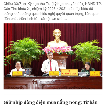
Chiều 30/7, tại Kỳ họp thứ Tư (kỳ họp chuyên đề), HĐND TP.
Cần Thơ khóa XI, nhiệm kỳ 2026 - 2031, các đại biểu đã
thống nhất thông qua nhiều nghị quyết quan trọng, liên quan
đến phát triển kinh tế - xã hội, an sinh,...
Giữ nhịp dòng điện mùa nắng nóng: Từ bản