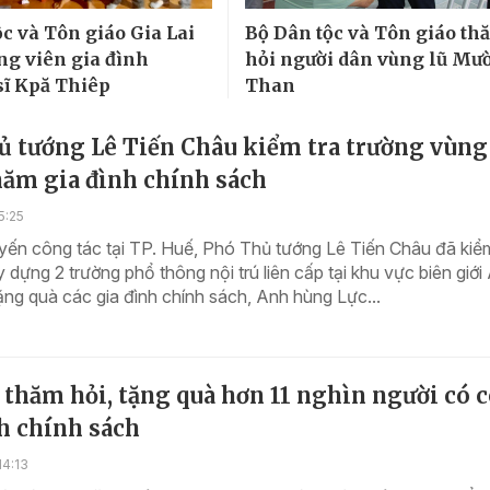
ộc và Tôn giáo Gia Lai
Bộ Dân tộc và Tôn giáo th
ng viên gia đình
hỏi người dân vùng lũ Mư
ĩ Kpă Thiêp
Than
ủ tướng Lê Tiến Châu kiểm tra trường vùng
hăm gia đình chính sách
5:25
ến công tác tại TP. Huế, Phó Thủ tướng Lê Tiến Châu đã kiểm
y dựng 2 trường phổ thông nội trú liên cấp tại khu vực biên giới
ặng quà các gia đình chính sách, Anh hùng Lực...
 thăm hỏi, tặng quà hơn 11 nghìn người có 
h chính sách
14:13