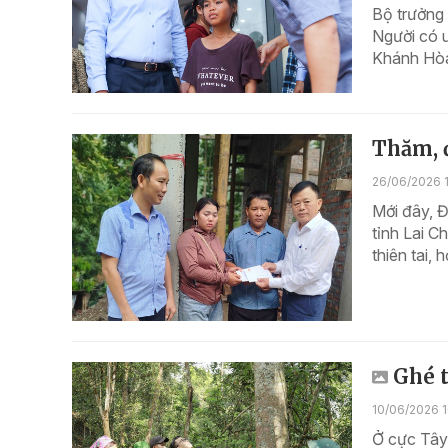
Bộ trưởng
Người có u
Khánh Hò
Thăm, 
26/06/2026 
Mới đây, 
tỉnh Lai C
thiên tai, 
Ghé t
10/06/2026 1
Ở cực Tây