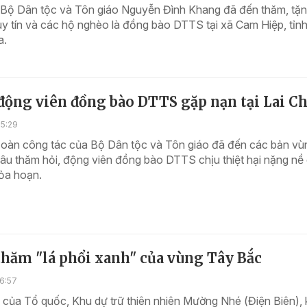
 Bộ Dân tộc và Tôn giáo Nguyễn Đình Khang đã đến thăm, tặ
y tín và các hộ nghèo là đồng bào DTTS tại xã Cam Hiệp, tỉn
a.
động viên đồng bào DTTS gặp nạn tại Lai C
15:29
Đoàn công tác của Bộ Dân tộc và Tôn giáo đã đến các bản vù
hâu thăm hỏi, động viên đồng bào DTTS chịu thiệt hại nặng nề
hỏa hoạn.
hăm "lá phổi xanh" của vùng Tây Bắc
6:57
 của Tổ quốc, Khu dự trữ thiên nhiên Mường Nhé (Điện Biên),