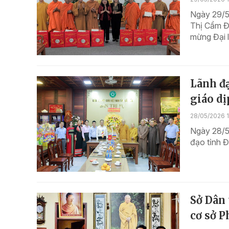
Ngày 29/5
Thị Cẩm Đ
mừng Đại l
Lãnh đạ
giáo dị
28/05/2026 
Ngày 28/5,
đạo tỉnh Đ
Sở Dân
cơ sở P