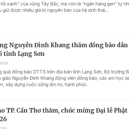
 phổi xanh” của vùng Tây Bắc, mà còn là “ngân hàng gen” tự nh
u giữ được nhiều giá trị nguyên bản của hệ sinh thái...
ởng Nguyễn Đình Khang thăm đồng bào dân 
ố tỉnh Lạng Sơn
18:00
g quà đồng bào DTTS trên địa bàn tỉnh Lạng Sơn, Bộ trưởng 
n giáo Nguyễn Đình Khang động viên đồng bào, các em học si
lên, xây dựng cuộc sống ấm no, hạnh phúc.
o TP. Cần Thơ thăm, chúc mừng Đại lễ Phật
26
7:51