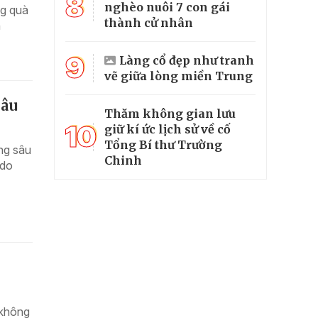
8
nghèo nuôi 7 con gái
ng quà
thành cử nhân
h
9
Làng cổ đẹp như tranh
vẽ giữa lòng miền Trung
hâu
Thăm không gian lưu
10
giữ kí ức lịch sử về cố
Tổng Bí thư Trường
ng sâu
Chinh
 do
 không