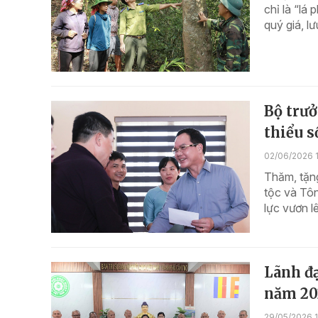
chỉ là “lá
quý giá, lư
Bộ trư
thiểu s
02/06/2026 
Thăm, tặn
tộc và Tô
lực vươn 
Lãnh đạ
năm 20
29/05/2026 1