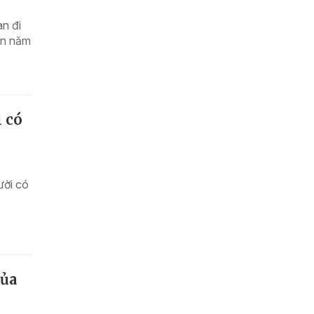
àn đi
ản năm
 có
ười có
của