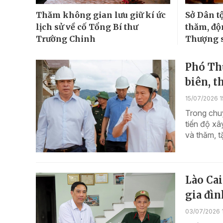
Thăm không gian lưu giữ kí ức
Sở Dân t
lịch sử về cố Tổng Bí thư
thăm, độ
Trường Chinh
Thượng s
Phó Th
biên, t
15/07/2026 1
Trong chuy
tiến độ xâ
và thăm, t
Lào Cai
gia đìn
03/07/2026 