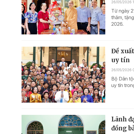
26/05/2026 1
Từ ngày 21
thăm, tặng
2026.
Đề xuất
uy tín
26/05/2026 
Bộ Dân tộc
uy tín tro
Lãnh đạ
đồng b