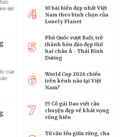
chức
10 bãi biển đẹp nhất Việt
nh liệt
4
Nam theo bình chọn của
Lonely Planet
Phú Quốc vượt Bali, trở
g
5
thành hòn đảo đẹp thứ
hai châu Á - Thái Bình
Dương
ác của
World Cup 2026 chiếu
6
đoàn
trên kênh nào tại Việt
Nam?
Cô gái Dao viết câu
7
chuyện đẹp về khát vọng
g
cống hiến
Từ căn lều giữa rừng, cha