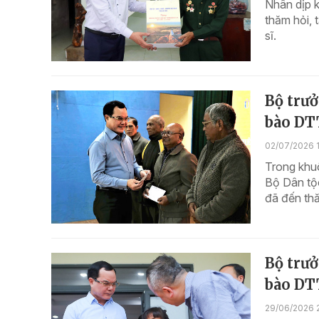
Nhân dịp k
thăm hỏi, 
sĩ.
Bộ trư
bào DT
02/07/2026 
Trong khu
Bộ Dân tộ
đã đến thă
Bộ trư
bào DT
29/06/2026 