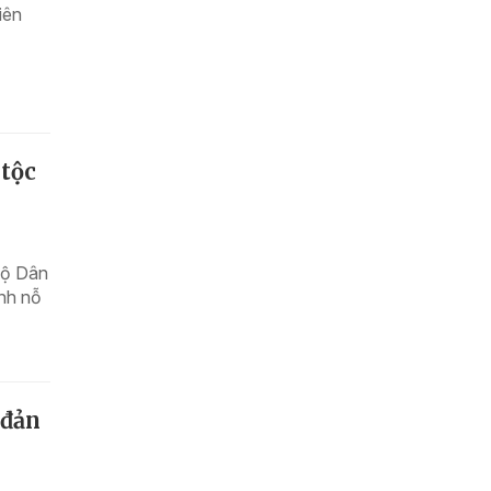
iên
tộc
Bộ Dân
nh nỗ
 đản