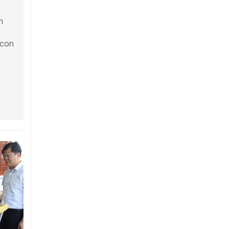
n
 con