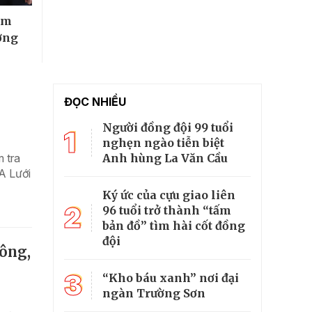
ăm
ờng
ĐỌC NHIỀU
Người đồng đội 99 tuổi
1
nghẹn ngào tiễn biệt
Anh hùng La Văn Cầu
 tra
 A Lưới
Ký ức của cựu giao liên
2
96 tuổi trở thành “tấm
bản đồ” tìm hài cốt đồng
đội
công,
3
“Kho báu xanh” nơi đại
ngàn Trường Sơn