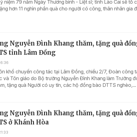
ỷ niệm 79 năm Ngày Thương binh - Liệt sĩ; tỉnh Lào Cai sẽ tổ 
tặng hơn 11 nghìn phần quà cho người có công, thân nhân gia đì
ởng Nguyễn Đình Khang thăm, tặng quà đồn
TS tỉnh Lâm Đồng
16:36
ôn khổ chuyến công tác tại Lâm Đồng, chiều 2/7, Đoàn công t
c và Tôn giáo do Bộ trưởng Nguyễn Đình Khang làm Trưởng 
m, tặng quà Người có uy tín, các hộ đồng bào DTTS nghèo,...
ởng Nguyễn Đình Khang thăm, tặng quà đồn
TS ở Khánh Hòa
21:33