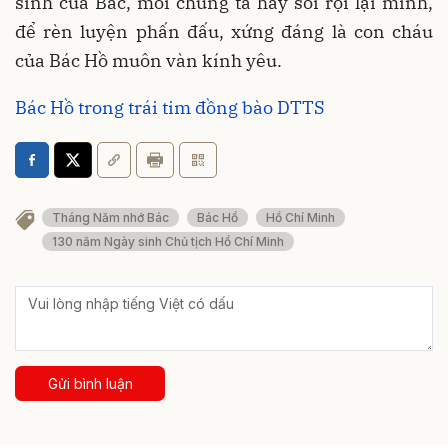
sinh của Bác, mỗi chúng ta hãy soi rọi lại mình,
để rèn luyện phấn đấu, xứng đáng là con cháu
của Bác Hồ muôn vàn kính yêu.
Bác Hồ trong trái tim đồng bào DTTS
Tháng Năm nhớ Bác
Bác Hồ
Hồ Chí Minh
130 năm Ngày sinh Chủ tịch Hồ Chí Minh
Gửi bình luận