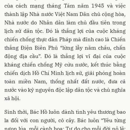
của cách mạng tháng Tám năm 1945 và việc
thành lập Nhà nước Việt Nam Dân chủ cộng hòa,
Nhà nước do Nhân dân làm chủ đầu tiên trong
lịch sử dân tộc. Đó là thắng lợi của cuộc kháng
chiến chống thực dân Pháp mà đỉnh cao là Chiến
thắng Điện Biên Phủ “lừng lẫy năm châu, chấn
động địa cầu”. Đó là thắng lợi vĩ đại của cuộc
kháng chiến chống Mỹ cứu nước, kết thúc bằng
chiến dịch Hồ Chí Minh lịch sử, giải phóng hoàn
toàn miền Nam, thống nhất đất nước, đưa cả
nước vào kỷ nguyên độc lập dân tộc và chủ nghĩa
xã hội.
Sinh thời, Bác Hồ luôn dành tình yêu thương bao
la đối với con người, cỏ cây. Bác luôn “Yêu từng
ngọn lúa, mỗi cành hoa; Tự do cho mỗi đời nô lệ;