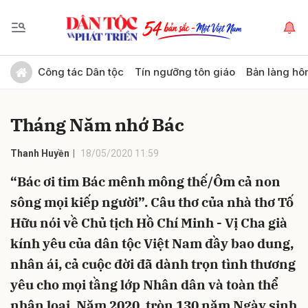
Gửi bình luận
Công tác Dân tộc
Tín ngưỡng tôn giáo
Bản làng hô
Tháng Năm nhớ Bác
Thanh Huyền
18/05/2020 11:59
“Bác ơi tim Bác mênh mông thế/Ôm cả non
sông mọi kiếp người”. Câu thơ của nhà thơ Tố
Hủy
Gửi
Hữu nói về Chủ tịch Hồ Chí Minh - Vị Cha già
kính yêu của dân tộc Việt Nam đầy bao dung,
nhân ái, cả cuộc đời đã dành trọn tình thương
yêu cho mọi tầng lớp Nhân dân và toàn thể
nhân loại. Năm 2020, tròn 130 năm Ngày sinh