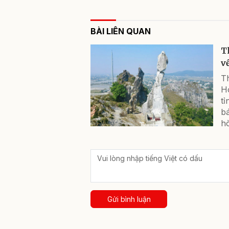
BÀI LIÊN QUAN
T
v
T
H
tỉ
bá
h
Gửi bình luận