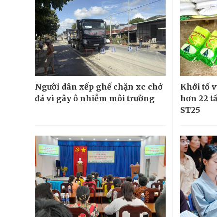
Người dân xếp ghế chặn xe chở
Khởi tố v
đá vì gây ô nhiễm môi trường
hơn 22 t
ST25