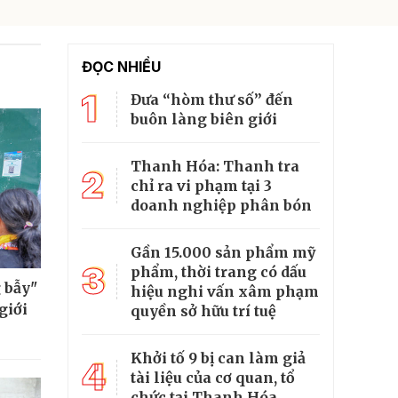
ĐỌC NHIỀU
1
Đưa “hòm thư số” đến
buôn làng biên giới
Thanh Hóa: Thanh tra
2
chỉ ra vi phạm tại 3
doanh nghiệp phân bón
Gần 15.000 sản phẩm mỹ
3
phẩm, thời trang có dấu
 bẫy"
hiệu nghi vấn xâm phạm
giới
quyền sở hữu trí tuệ
Khởi tố 9 bị can làm giả
4
tài liệu của cơ quan, tổ
chức tại Thanh Hóa