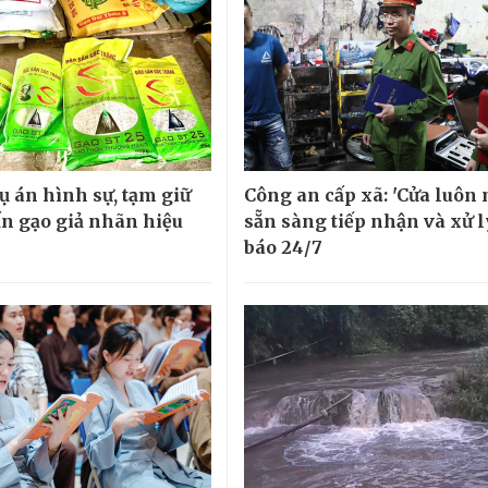
ụ án hình sự, tạm giữ
Công an cấp xã: 'Cửa luôn 
ấn gạo giả nhãn hiệu
sẵn sàng tiếp nhận và xử l
báo 24/7