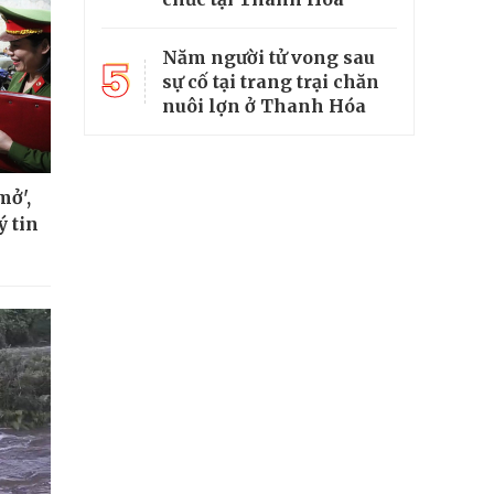
Năm người tử vong sau
5
sự cố tại trang trại chăn
nuôi lợn ở Thanh Hóa
mở',
ý tin