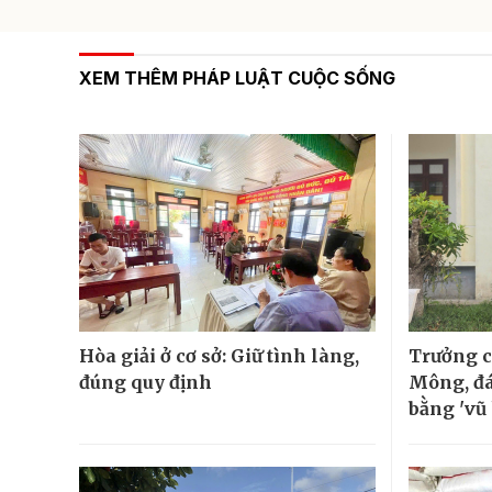
XEM THÊM PHÁP LUẬT CUỘC SỐNG
Hòa giải ở cơ sở: Giữ tình làng,
Trưởng c
đúng quy định
Mông, đá
bằng 'vũ 