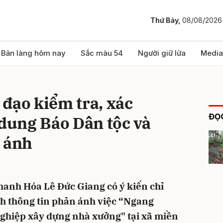
Thứ Bảy,
08/08/2026
bình luận
Bản làng hôm nay
Sắc màu 54
Người giữ lửa
Media
đạo kiểm tra, xác
ĐỌC
 dung Báo Dân tộc và
n ánh
Hủy
G
hanh Hóa Lê Đức Giang có ý kiến chỉ
nh thông tin phản ánh việc “Ngang
nghiệp xây dựng nhà xưởng" tại xã miền