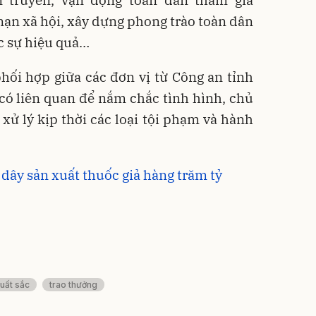
 truyền, vận động toàn dân tham gia
nạn xã hội, xây dựng phong trào toàn dân
c sự hiệu quả…
hối hợp giữa các đơn vị từ Công an tỉnh
 có liên quan để nắm chắc tình hình, chủ
 xử lý kịp thời các loại tội phạm và hành
dây sản xuất thuốc giả hàng trăm tỷ
xuất sắc
trao thưởng