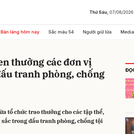
Thứ Sáu,
07/08/2026
bình luận
Bản làng hôm nay
Sắc màu 54
Người giữ lửa
Media
n thưởng các đơn vị
ĐỌC
đấu tranh phòng, chống
Hủy
G
a tổ chức trao thưởng cho các tập thể,
t sắc trong đấu tranh phòng, chống tội