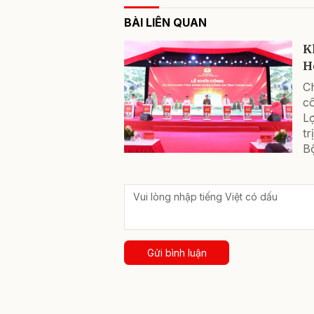
BÀI LIÊN QUAN
K
H
C
cô
L
tr
Bộ
Gửi bình luận