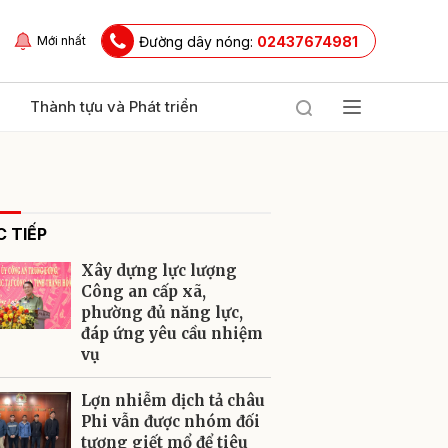
Đường dây nóng:
02437674981
Mới nhất
Thành tựu và Phát triển
 TIẾP
Xây dựng lực lượng
Công an cấp xã,
phường đủ năng lực,
đáp ứng yêu cầu nhiệm
ửi
vụ
Lợn nhiễm dịch tả châu
Phi vẫn được nhóm đối
tượng giết mổ để tiêu