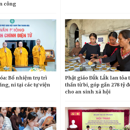
n công
a: Bổ nhiệm trụ trì
Phật giáo Đắk Lắk lan tỏa 
ăng, ni tại các tự viện
thần từ bi, góp gần 278 tỷ 
cho an sinh xã hội