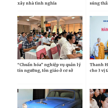
xây nhà tình nghĩa
súng thầ
“Chuẩn hóa” nghiệp vụ quản lý
Thanh Hó
tín ngưỡng, tôn giáo ở cơ sở
cho 3 vị t