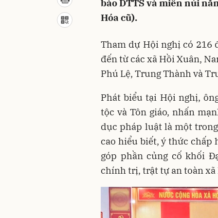
bào DTTS và miền núi năm
Hóa cũ).
Tham dự Hội nghị có 216 đạ
đến từ các xã Hồi Xuân, Na
Phú Lệ, Trung Thành và Tr
Phát biểu tại Hội nghị, 
tộc và Tôn giáo, nhấn mạnh
dục pháp luật là một tro
cao hiểu biết, ý thức chấp
góp phần củng cố khối Đạ
chính trị, trật tự an toàn x