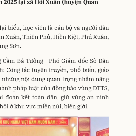
 2025 tại xã Hồi Xuân (huyện Quan
i biểu, học viên là cán bộ và người dân
m Xuân, Thiên Phủ, Hiền Kiệt, Phú Xuân,
ung Sơn.
ông Cầm Bá Tường - Phó Giám đốc Sở Dân
: Công tác tuyên truyền, phổ biến, giáo
ng những nội dung quan trọng nhằm nâng
 hành pháp luật của đồng bào vùng DTTS,
i đoàn kết toàn dân, giữ vững an ninh
ã hội ở khu vực miền núi, biên giới.