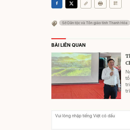
Sở Dân tộc và Tôn giáo tỉnh Thanh Hóa
BÀI LIÊN QUAN
T
C
N
t
t
tr