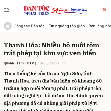
Gửi bình luận
Công tác Dân tộc
Tín ngưỡng tôn giáo
Bản làng hô
Thanh Hóa: Nhiều hộ nuôi tôm
trái phép tại khu vực ven biển
Quỳnh Trâm - CTV
19/05/2025 16:15
Theo thống kê của thị xã Nghi Sơn, tỉnh
Hủy
Gửi
Thanh Hóa, trên địa bàn hiện có khoảng 60
trường hợp nuôi tôm tự phát, trái phép trên
đất nông nghiệp, đất dự án. Dù chính quyền
địa phương đã có những giải pháp xử lý vi
phạm, thế nhưng đến nay vẫn chưa giải