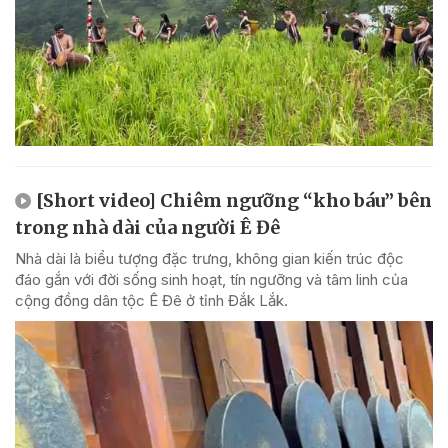
[Short video] Chiêm ngưỡng “kho báu” bên
trong nhà dài của người Ê Đê
Nhà dài là biểu tượng đặc trưng, không gian kiến trúc độc
đáo gắn với đời sống sinh hoạt, tín ngưỡng và tâm linh của
cộng đồng dân tộc Ê Đê ở tỉnh Đắk Lắk.