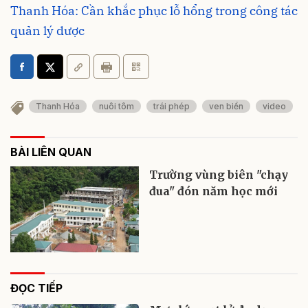
Thanh Hóa: Cần khắc phục lỗ hổng trong công tác
quản lý dược
Thanh Hóa
nuôi tôm
trái phép
ven biển
video
BÀI LIÊN QUAN
Trường vùng biên "chạy
đua" đón năm học mới
ĐỌC TIẾP