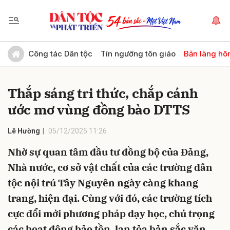
Gửi bình luận
Công tác Dân tộc
Tín ngưỡng tôn giáo
Bản làng hô
Thắp sáng tri thức, chắp cánh
ước mơ vùng đồng bào DTTS
Lê Hường
05/12/2025 11:26
Nhờ sự quan tâm đầu tư đồng bộ của Đảng,
Hủy
Gửi
Nhà nước, cơ sở vật chất của các trường dân
tộc nội trú Tây Nguyên ngày càng khang
trang, hiện đại. Cùng với đó, các trường tích
cực đổi mới phương pháp dạy học, chú trọng
các hoạt động bảo tồn, lan tỏa bản sắc văn