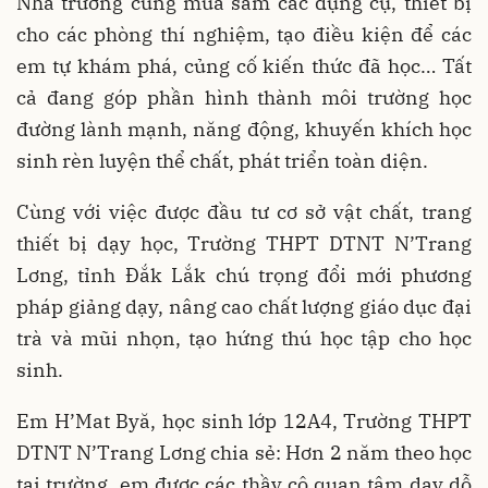
Nhà trường cũng mua sắm các dụng cụ, thiết bị
cho các phòng thí nghiệm, tạo điều kiện để các
em tự khám phá, củng cố kiến thức đã học… Tất
cả đang góp phần hình thành môi trường học
đường lành mạnh, năng động, khuyến khích học
sinh rèn luyện thể chất, phát triển toàn diện.
Cùng với việc được đầu tư cơ sở vật chất, trang
thiết bị dạy học, Trường THPT DTNT N’Trang
Lơng, tỉnh Đắk Lắk chú trọng đổi mới phương
pháp giảng dạy, nâng cao chất lượng giáo dục đại
trà và mũi nhọn, tạo hứng thú học tập cho học
sinh.
Em H’Mat Byă, học sinh lớp 12A4, Trường THPT
DTNT N’Trang Lơng chia sẻ: Hơn 2 năm theo học
tại trường, em được các thầy cô quan tâm dạy dỗ