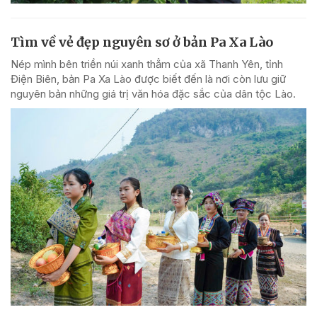
Tìm về vẻ đẹp nguyên sơ ở bản Pa Xa Lào
Nép mình bên triền núi xanh thẳm của xã Thanh Yên, tỉnh
Điện Biên, bản Pa Xa Lào được biết đến là nơi còn lưu giữ
nguyên bản những giá trị văn hóa đặc sắc của dân tộc Lào.