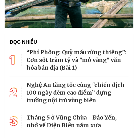
ĐỌC NHIỀU
“Phí Phông: Quỷ máu rừng thiêng”:
1
Cơn sốt trăm tỷ và "mỏ vàng" văn
hóa bản địa (Bài 1)
Nghệ An tăng tốc cùng "chiến dịch
2
100 ngày đêm cao điểm” dựng
trường nội trú vùng biên
3
Tháng 5 ở Vũng Chùa - Đảo Yến,
nhớ về Điện Biên năm xưa