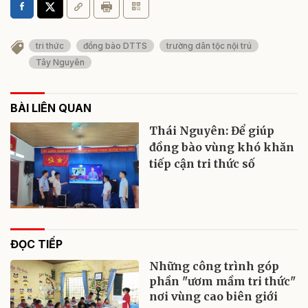
tri thức
đồng bào DTTS
trường dân tộc nội trú
Tây Nguyên
BÀI LIÊN QUAN
Thái Nguyên: Để giúp
đồng bào vùng khó khăn
tiếp cận tri thức số
ĐỌC TIẾP
Những công trình góp
phần "ươm mầm tri thức"
nơi vùng cao biên giới