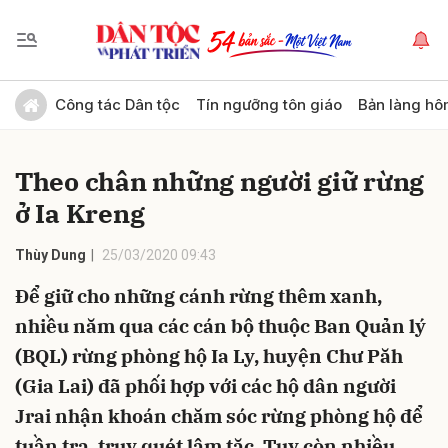
Gửi bình luận
Công tác Dân tộc
Tín ngưỡng tôn giáo
Bản làng hô
Theo chân những người giữ rừng
ở Ia Kreng
Thùy Dung
25/03/2020 09:43
Để giữ cho những cánh rừng thêm xanh,
Hủy
Gửi
nhiều năm qua các cán bộ thuộc Ban Quản lý
(BQL) rừng phòng hộ Ia Ly, huyện Chư Păh
(Gia Lai) đã phối hợp với các hộ dân người
Jrai nhận khoán chăm sóc rừng phòng hộ để
tuần tra, truy quét lâm tặc. Tuy còn nhiều