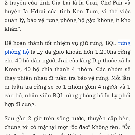
2 huyện của tỉnh Gia Lai là Ia Grai, Chư Păh và
huyện Ia Hdrai của tỉnh Kon Tum, vì thế việc
quản lý, bảo vệ rừng phòng hộ gặp không ít khó
khăn”.
Để hoàn thành tốt nhiệm vụ giữ rừng, BQL
rừng
phòng hộ
Ia Ly đã giao khoán hơn 1.200ha rừng
cho 40 hộ dân người Jrai của làng Dip thuộc xã Ia
Kreng. 40 hộ chia thành 4 nhóm. Các nhóm sẽ
thay phiên nhau đi tuần tra bảo vệ rừng. Mỗi lần
đi tuần tra rừng sẽ có 1 nhóm gồm 4 người và 1
cán bộ, nhân viên BQL rừng phòng hộ Ia Ly phối
hợp đi cùng.
Sau gần 2 giờ trên sông nước, thuyền cập bến,
chúng tôi có mặt tại một “ốc đảo” không tên. “Ốc