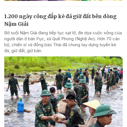
1.200 ngày công đắp kè đá giữ đất bên dòng
Nậm Giải
Bờ suối Nậm Giải đang tiếp tục sạt lở, đe dọa cuộc sống của
người dân ở bản Pục, xã Quế Phong (Nghệ An). Hơn 70 cán
bộ, chiến sĩ và đồng bào Thái đã chung tay dựng tuyến kè
đá, giữ đất, giữ bản.