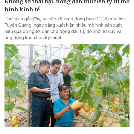
Không sợ thất bại, nông dân thu tiền tỷ từ mô
hình kinh tế
Thời gian gần đây, tại các xã vùng đồng bào DTTS của tỉnh
Tuyên Quang, ngày càng xuất hiện nhiều mô hình sản xuất
hiệu quả do người dân chủ động đầu tư, đổi mới tư duy và
ứng dụng khoa học kỹ thuật.