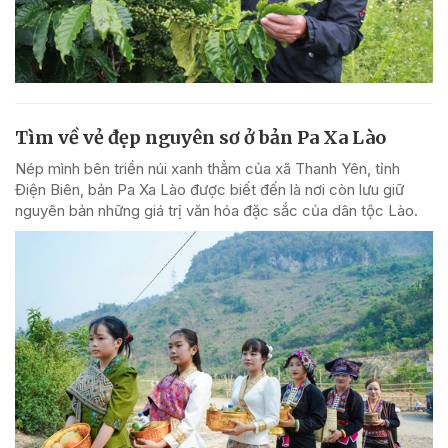
Tìm về vẻ đẹp nguyên sơ ở bản Pa Xa Lào
Nép mình bên triền núi xanh thẳm của xã Thanh Yên, tỉnh
Điện Biên, bản Pa Xa Lào được biết đến là nơi còn lưu giữ
nguyên bản những giá trị văn hóa đặc sắc của dân tộc Lào.