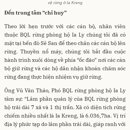
vệ rừng ở Ia Kreng
Đến trung tâm “chỉ huy”
Theo lời hẹn trước với các cán bộ, nhân viên
thuộc BQL rừng phòng hộ Ia Ly chúng tôi đã có
mặt tại bến đò Sê San để theo chân các cán bộ lên
rừng. Thuyền nổ máy, chúng tôi bắt đầu cuộc
hành trình xuôi dòng về phía “ốc đảo” nơi các cán
bộ giữ rừng và các hộ dân nhận khoán chăm sóc
rừng đang thực hiện nhiệm vụ giữ rừng.
Ông Vũ Văn Thảo, Phó BQL rừng phòng hộ Ia Ly
tâm sự: “Lâm phần quản lý của BQL rừng phòng
hộ trải dài 7 xã và 1 thị trấn. Xã có diện tích rừng
chiếm nhiều nhất là Ia Kreng, là 6.036,7ha. Vị trí
địa lý phức tạp do lâm phần trải dài, giáp ranh với