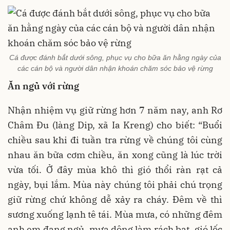
Cá được đánh bắt dưới sông, phục vụ cho bữa ăn hằng ngày của
các cán bộ và người dân nhận khoán chăm sóc bảo vệ rừng
Ăn ngủ với rừng
Nhận nhiệm vụ giữ rừng hơn 7 năm nay, anh Rơ
Châm Đu (làng Dip, xã Ia Kreng) cho biết: “Buổi
chiều sau khi đi tuần tra rừng về chúng tôi cùng
nhau ăn bữa cơm chiều, ăn xong cũng là lúc trời
vừa tối. Ở đây mùa khô thì gió thổi ràn rạt cả
ngày, bụi lắm. Mùa này chúng tôi phải chú trọng
giữ rừng chứ không dễ xảy ra cháy. Đêm về thì
sương xuống lạnh tê tái. Mùa mưa, có những đêm
anh em đang ngủ, mưa dông làm rách bạt, gió lốc