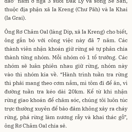
đảo” nằm ở ngã 3 suối Đăk Ly và sông Sê San,
thuộc địa phận xã Ia Kreng (Chư Păh) và Ia Khai
(Ia Grai).
Ông Rơ Châm Oal (làng Dip, xã Ia Kreng) cho biết,
ông gắn bó với công việc này đã 7 năm. Các
thành viên nhận khoán giữ rừng sẽ tự phân chia
thành từng nhóm. Mỗi nhóm có 1 tổ trưởng. Các
nhóm sẽ luân phiên nhau giữ rừng, nhóm này
vào thì nhóm kia về. “Hành trình tuần tra rừng
thì phải mang theo cơm nắm, mì tôm đi để ăn, vì
đường tuần tra kéo dài 20km. Kể từ khi nhận
rừng giao khoán để chăm sóc, chúng tôi luôn túc
trực thường xuyên để bảo đảm không xảy ra cháy
rừng, phá rừng làm nương rẫy và khai thác gỗ”,
ông Rơ Châm Oal chia sẻ.