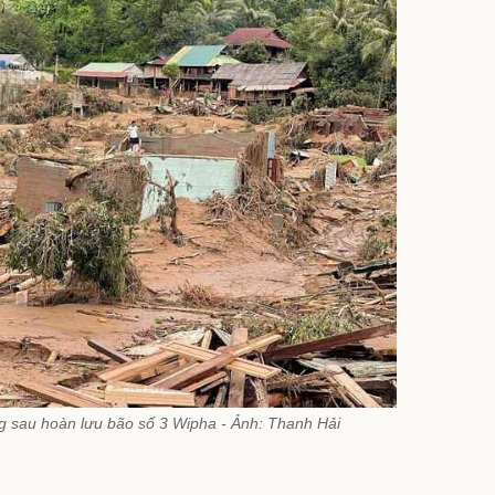
g sau hoàn lưu bão số 3 Wipha - Ảnh: Thanh Hải