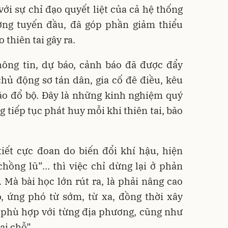
ới sự chỉ đạo quyết liệt của cả hệ thống
ượng tuyến đầu, đã góp phần giảm thiểu
 thiên tai gây ra.
thông tin, dự báo, cảnh báo đã được đẩy
ủ động sơ tán dân, gia cố đê điều, kêu
bão đổ bộ. Đây là những kinh nghiệm quý
 tiếp tục phát huy mỗi khi thiên tai, bão
tiết cực đoan do biến đổi khí hậu, hiện
chồng lũ”… thì việc chỉ dừng lại ở phản
. Mà bài học lớn rút ra, là phải nâng cao
, ứng phó từ sớm, từ xa, đồng thời xây
i phù hợp với từng địa phương, cũng như
ại chỗ”.