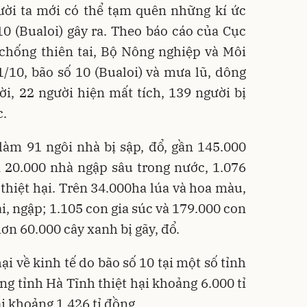
gười ta mới có thể tạm quên những kí ức
0 (Bualoi) gây ra. Theo báo cáo của Cục
chống thiên tai, Bộ Nông nghiệp và Môi
1/10, bão số 10 (Bualoi) và mưa lũ, dông
ười, 22 người hiện mất tích, 139 người bị
c.
làm 91 ngôi nhà bị sập, đổ, gần 145.000
n 20.000 nhà ngập sâu trong nước, 1.076
thiệt hại. Trên 34.000ha lúa và hoa màu,
ại, ngập; 1.105 con gia súc và 179.000 con
hơn 60.000 cây xanh bị gãy, đổ.
ại về kinh tế do bão số 10 tại một số tỉnh
êng tỉnh Hà Tĩnh thiệt hại khoảng 6.000 tỉ
i khoảng 1.426 tỉ đồng.