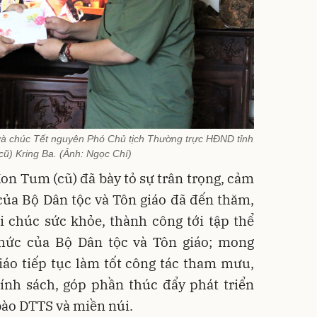
và chúc Tết nguyên Phó Chủ tịch Thường trực HĐND tỉnh
ũ) Kring Ba. (Ảnh: Ngọc Chí)
on Tum (cũ) đã bày tỏ sự trân trọng, cảm
của Bộ Dân tộc và Tôn giáo đã đến thăm,
ời chúc sức khỏe, thành công tới tập thể
chức của Bộ Dân tộc và Tôn giáo; mong
áo tiếp tục làm tốt công tác tham mưu,
hính sách, góp phần thúc đẩy phát triển
 bào DTTS và miền núi.