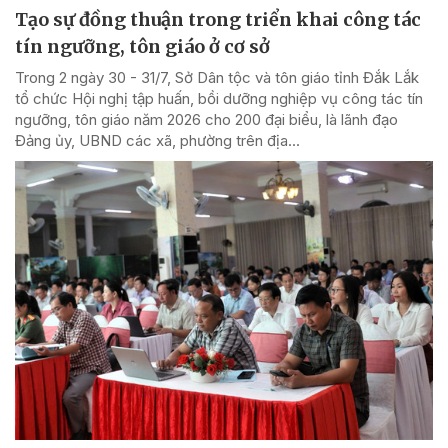
Tạo sự đồng thuận trong triển khai công tác
tín ngưỡng, tôn giáo ở cơ sở
Trong 2 ngày 30 - 31/7, Sở Dân tộc và tôn giáo tỉnh Đắk Lắk
tổ chức Hội nghị tập huấn, bồi dưỡng nghiệp vụ công tác tín
ngưỡng, tôn giáo năm 2026 cho 200 đại biểu, là lãnh đạo
Đảng ủy, UBND các xã, phường trên địa...