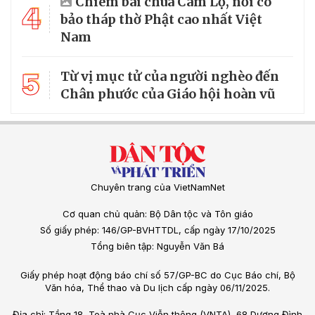
Chiêm bái chùa Cam Lộ, nơi có
4
bảo tháp thờ Phật cao nhất Việt
Nam
5
Từ vị mục tử của người nghèo đến
Chân phước của Giáo hội hoàn vũ
Chuyên trang của VietNamNet
Cơ quan chủ quản: Bộ Dân tộc và Tôn giáo
Số giấy phép: 146/GP-BVHTTDL, cấp ngày 17/10/2025
Tổng biên tập: Nguyễn Văn Bá
Giấy phép hoạt động báo chí số 57/GP-BC do Cục Báo chí, Bộ
Văn hóa, Thể thao và Du lịch cấp ngày 06/11/2025.
Địa chỉ: Tầng 18, Toà nhà Cục Viễn thông (VNTA), 68 Dương Đình