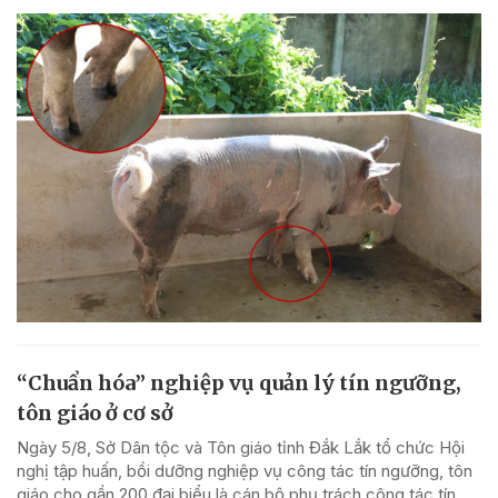
“Chuẩn hóa” nghiệp vụ quản lý tín ngưỡng,
tôn giáo ở cơ sở
Ngày 5/8, Sở Dân tộc và Tôn giáo tỉnh Đắk Lắk tổ chức Hội
nghị tập huấn, bồi dưỡng nghiệp vụ công tác tín ngưỡng, tôn
giáo cho gần 200 đại biểu là cán bộ phụ trách công tác tín