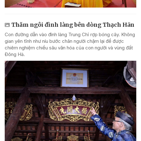
Thăm ngôi đình làng bên dòng Thạch Hãn
Con đường dẫn vào đình làng Trung Chỉ rợp bóng cây. Không
gian yên tĩnh như níu bước chân người chậm lại để được
chiêm nghiệm chiều sâu văn hóa của con người và vùng đất
Đông Hà.