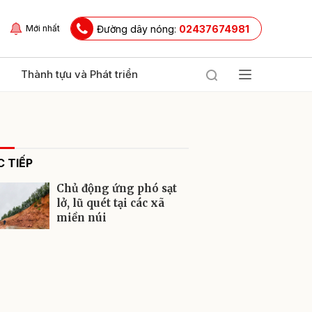
Đường dây nóng:
02437674981
Mới nhất
Thành tựu và Phát triển
 TIẾP
Chủ động ứng phó sạt
lở, lũ quét tại các xã
miền núi
ửi