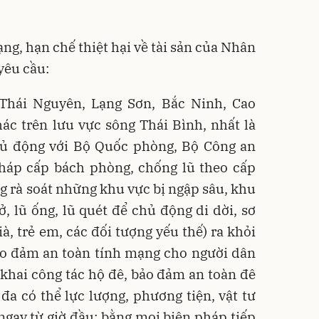
ng, hạn chế thiệt hại về tài sản của Nhân
yêu cầu:
Thái Nguyên, Lạng Sơn, Bắc Ninh, Cao
ác trên lưu vực sông Thái Bình, nhất là
ủ động với Bộ Quốc phòng, Bộ Công an
pháp cấp bách phòng, chống lũ theo cấp
ng rà soát những khu vực bị ngập sâu, khu
ở, lũ ống, lũ quét để chủ động di dời, sơ
ià, trẻ em, các đối tượng yếu thế) ra khỏi
ảo đảm an toàn tính mạng cho người dân
ển khai công tác hộ đê, bảo đảm an toàn đê
 đa có thể lực lượng, phương tiện, vật tư
 ngay từ giờ đầu; bằng mọi biện pháp tiếp