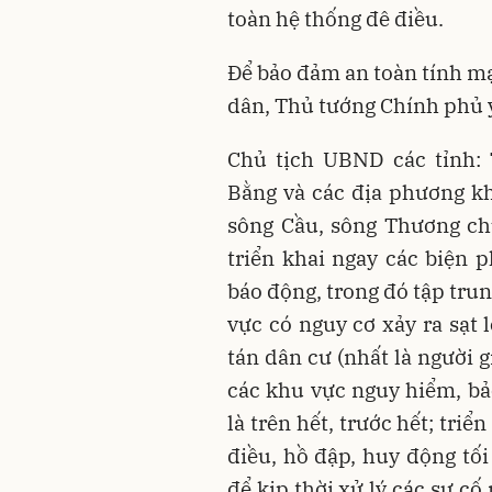
toàn hệ thống đê điều.
Để bảo đảm an toàn tính mạ
dân, Thủ tướng Chính phủ 
Chủ tịch UBND các tỉnh: 
Bằng và các địa phương kh
sông Cầu, sông Thương ch
triển khai ngay các biện 
báo động, trong đó tập tru
vực có nguy cơ xảy ra sạt l
tán dân cư (nhất là người g
các khu vực nguy hiểm, b
là trên hết, trước hết; tri
điều, hồ đập, huy động tối
để kịp thời xử lý các sự cố