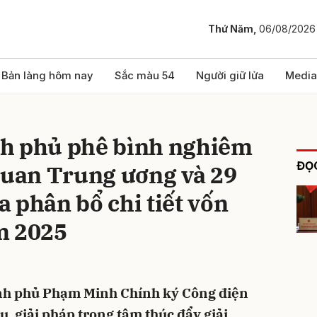
Thứ Năm,
06/08/2026
bình luận
Bản làng hôm nay
Sắc màu 54
Người giữ lửa
Media
h phủ phê bình nghiêm
ĐỌC
quan Trung ương và 29
 phân bổ chi tiết vốn
m 2025
Hủy
G
nh phủ Phạm Minh Chính ký Công điện
, giải pháp trọng tâm thúc đẩy giải