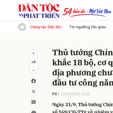
Gửi 
Công tác Dân tộc
Tín ngưỡng tôn giáo
Thủ tướng Chín
khắc 18 bộ, cơ 
địa phương chưa
đầu tư công nă
PV
22/09/2025 16:25
Ngày 21/9, Thủ tướng Chí
số 169/CĐ-TTg về nhiệm vụ