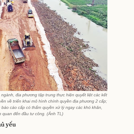
ngành, địa phương tập trung thực hiện quyết liệt các kết
yền về triển khai mô hình chính quyền địa phương 2 cấp;
c báo cáo cấp có thẩm quyền xử lý ngay các khó khăn,
n quan đến đầu tư công. (Ảnh TL)
hủ yếu