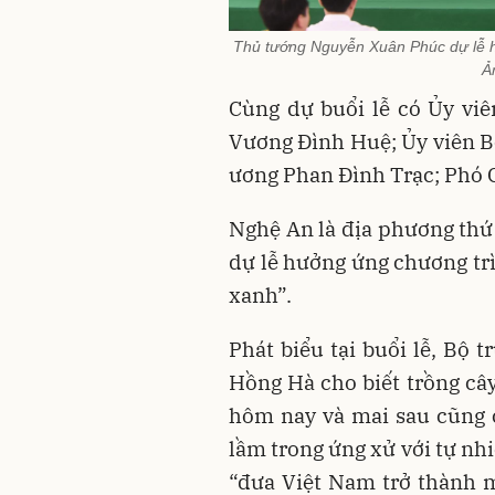
Thủ tướng Nguyễn Xuân Phúc dự lễ hư
Ả
Cùng dự buổi lễ có Ủy viê
Vương Đình Huệ; Ủy viên B
ương Phan Đình Trạc; Phó 
Nghệ An là địa phương th
dự lễ hưởng ứng chương trì
xanh”.
Phát biểu tại buổi lễ, Bộ 
Hồng Hà cho biết trồng câ
hôm nay và mai sau cũng 
lầm trong ứng xử với tự nhi
“đưa Việt Nam trở thành