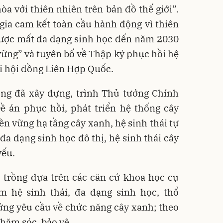
òa với thiên nhiên trên bản đồ thế giới”.
gia cam kết toàn cầu hành động vì thiên
gược mất đa dạng sinh học đến năm 2030
 vững” và tuyên bố về Thập kỷ phục hồi hệ
i hội đồng Liên Hợp Quốc.
ờng đã xây dựng, trình Thủ tướng Chính
ề án phục hồi, phát triển hệ thống cây
ền vững hạ tầng cây xanh, hệ sinh thái tự
đa dạng sinh học đô thị, hệ sinh thái cây
yếu.
 trồng dựa trên các căn cứ khoa học cụ
m hệ sinh thái, đa dạng sinh học, thổ
ng yêu cầu về chức năng cây xanh; theo
chăm sóc, bảo vệ.