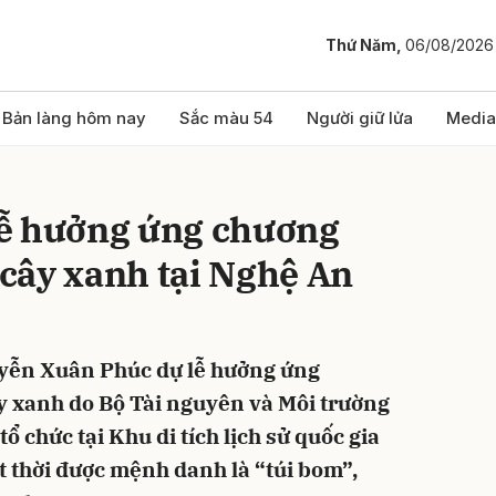
Thứ Năm,
06/08/2026
bình luận
Bản làng hôm nay
Sắc màu 54
Người giữ lửa
Media
ễ hưởng ứng chương
ỷ cây xanh tại Nghệ An
yễn Xuân Phúc dự lễ hưởng ứng
Hủy
G
ây xanh do Bộ Tài nguyên và Môi trường
ổ chức tại Khu di tích lịch sử quốc gia
 thời được mệnh danh là “túi bom”,