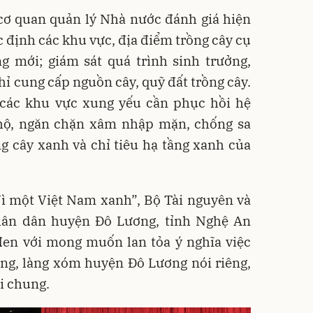
cơ quan quản lý Nhà nước đánh giá hiện
c định các khu vực, địa điểm trồng cây cụ
ng mới; giám sát quá trình sinh trưởng,
chỉ cung cấp nguồn cây, quỹ đất trồng cây.
 các khu vực xung yếu cần phục hồi hệ
 hộ, ngăn chặn xâm nhập mặn, chống sa
g cây xanh và chỉ tiêu hạ tầng xanh của
ì một Việt Nam xanh”, Bộ Tài nguyên và
hân dân huyện Đô Lương, tỉnh Nghệ An
 đen với mong muốn lan tỏa ý nghĩa việc
ừng, làng xóm huyện Đô Lương nói riêng,
i chung.