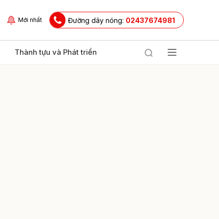
Đường dây nóng:
02437674981
Mới nhất
Thành tựu và Phát triển
ửi