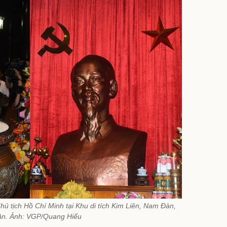
 tịch Hồ Chí Minh tại Khu di tích Kim Liên, Nam Đàn,
An. Ảnh: VGP/Quang Hiếu