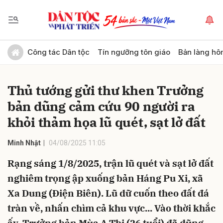
Gửi bình luận
Công tác Dân tộc
Tín ngưỡng tôn giáo
Bản làng hô
Thủ tướng gửi thư khen Trưởng
bản dũng cảm cứu 90 người ra
khỏi thảm họa lũ quét, sạt lở đất
Minh Nhật
04/08/2025 11:05
Hủy
Gửi
Rạng sáng 1/8/2025, trận lũ quét và sạt lở đất
nghiêm trọng ập xuống bản Háng Pu Xi, xã
Xa Dung (Điện Biên). Lũ dữ cuốn theo đất đá
tràn về, nhấn chìm cả khu vực... Vào thời khắc