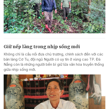
Giữ nếp làng trong nhịp sống mới
Không chỉ là cầu nối đưa chủ trương, chính sách đến với các
bản làng Cơ Tu, đội ngũ Người có uy tín ở vùng cao TP. Đà
Nẵng còn là những người bền bỉ giữ lửa văn hóa truyền thống
giữa nhịp sống mới.