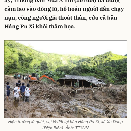
ấy, Trưởng bản Mùa A Thi (26 tuổi) đã dũng
cảm lao vào dòng lũ, hô hoán người dân chạy
nạn, cõng người già thoát thân, cứu cả bản
Háng Pu Xi khỏi thảm họa.
Hiện trường lũ quét, sạt lở đất tại bản Háng Pu Xi, xã Xa Dung
(Điện Biên). Ảnh: TTXVN