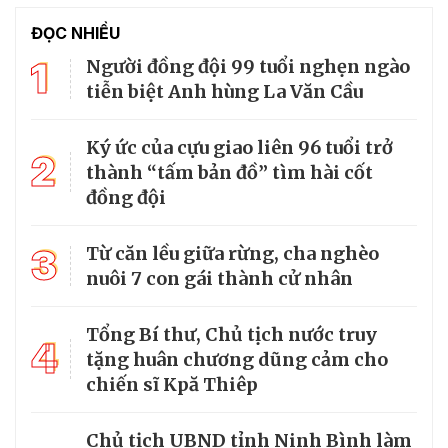
ĐỌC NHIỀU
1
Người đồng đội 99 tuổi nghẹn ngào
tiễn biệt Anh hùng La Văn Cầu
Ký ức của cựu giao liên 96 tuổi trở
2
thành “tấm bản đồ” tìm hài cốt
đồng đội
3
Từ căn lều giữa rừng, cha nghèo
nuôi 7 con gái thành cử nhân
Tổng Bí thư, Chủ tịch nước truy
4
tặng huân chương dũng cảm cho
chiến sĩ Kpă Thiêp
Chủ tịch UBND tỉnh Ninh Bình làm