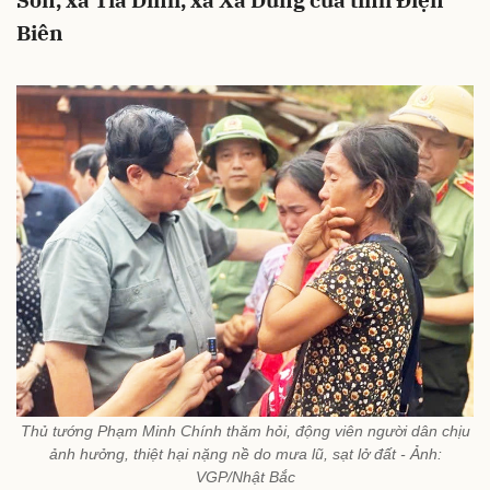
Son, xã Tìa Dình, xã Xa Dung của tỉnh Điện
Biên
Thủ tướng Phạm Minh Chính thăm hỏi, động viên người dân chịu
ảnh hưởng, thiệt hại nặng nề do mưa lũ, sạt lở đất - Ảnh:
VGP/Nhật Bắc