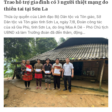
Trao hỗ trợ gia đình có 3 người thiệt mạng do
thiên tai tại Sơn La
Thừa ủy quyền của Lãnh đạo Bộ Dân tộc và Tôn giáo, Sở
Dân tộc và Tôn giáo tỉnh Sơn La, ngày 7/8, Đoàn công tác
của xã Gia Phù, tỉnh Sơn La, do ông Mùa A Dê - Phó Chủ tịch
UBND xã làm Trưởng đoàn đã đến thăm, động...