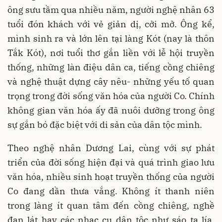
ông sưu tầm qua nhiều năm, người nghệ nhân 63
tuổi đón khách với vẻ giản dị, cởi mở. Ông kể,
mình sinh ra và lớn lên tại làng Kót (nay là thôn
Tắk Kót), nơi tuổi thơ gắn liền với lễ hội truyền
thống, những làn điệu dân ca, tiếng cồng chiêng
và nghệ thuật dựng cây nêu- những yếu tố quan
trọng trong đời sống văn hóa của người Co. Chính
không gian văn hóa ấy đã nuôi dưỡng trong ông
sự gắn bó đặc biệt với di sản của dân tộc mình.
Theo nghệ nhân Dương Lai, cùng với sự phát
triển của đời sống hiện đại và quá trình giao lưu
văn hóa, nhiều sinh hoạt truyền thống của người
Co đang dần thưa vắng. Không ít thanh niên
trong làng ít quan tâm đến cồng chiêng, nghề
đan lát hay các nhạc cụ dân tộc như sáo ta lía,