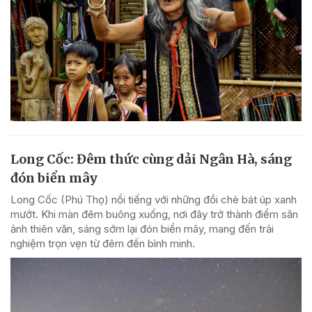
Long Cốc: Đêm thức cùng dải Ngân Hà, sáng
đón biển mây
Long Cốc (Phú Thọ) nổi tiếng với những đồi chè bát úp xanh
mướt. Khi màn đêm buông xuống, nơi đây trở thành điểm săn
ảnh thiên văn, sáng sớm lại đón biển mây, mang đến trải
nghiệm trọn vẹn từ đêm đến bình minh.