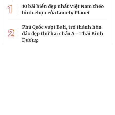
1
10 bãi biển đẹp nhất Việt Nam theo
bình chọn của Lonely Planet
Phú Quốc vượt Bali, trở thành hòn
2
đảo đẹp thứ hai châu Á - Thái Bình
Dương
3
World Cup 2026 chiếu trên kênh nào
tại Việt Nam?
4
Làng cổ đẹp như tranh vẽ giữa
lòng miền Trung
5
Miền suối mát dưới tán rừng
nguyên sinh Xuân Sơn