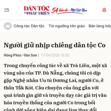
Gửi bình luận
Công tác Dân tộc
Tín ngưỡng tôn giáo
Bản làng hô
Người giữ nhịp chiêng dân tộc Co
Hồng Phúc -Văn Sơn
17/04/2026 16:00
Trong chuyến công tác về xã Trà Liên, một xã
vùng sâu của TP. Đà Nẵng, chúng tôi có dịp
Hủy
Gửi
gặp Nghệ nhân Ưu tú Dương Lai, người Co, ở
thôn Tắk Kót. Câu chuyện của ông gắn với
quá trình gìn giữ và truyền dạy các giá trị văn
hóa truyền thống của người Co trong bối
cảnh đời sống hiện đại đang làm thay đổi