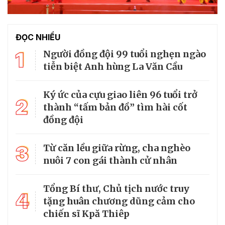
ĐỌC NHIỀU
1
Người đồng đội 99 tuổi nghẹn ngào
tiễn biệt Anh hùng La Văn Cầu
Ký ức của cựu giao liên 96 tuổi trở
2
thành “tấm bản đồ” tìm hài cốt
đồng đội
3
Từ căn lều giữa rừng, cha nghèo
nuôi 7 con gái thành cử nhân
Tổng Bí thư, Chủ tịch nước truy
4
tặng huân chương dũng cảm cho
chiến sĩ Kpă Thiêp