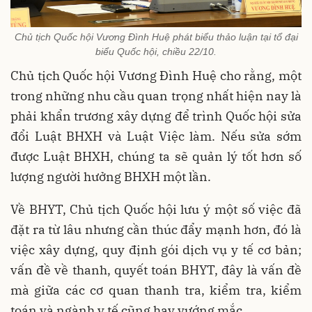
Chủ tịch Quốc hội Vương Đình Huệ phát biểu thảo luận tại tổ đại
biểu Quốc hội, chiều 22/10.
Chủ tịch Quốc hội Vương Đình Huệ cho rằng, một
trong những nhu cầu quan trọng nhất hiện nay là
phải khẩn trương xây dựng để trình Quốc hội sửa
đổi Luật BHXH và Luật Việc làm. Nếu sửa sớm
được Luật BHXH, chúng ta sẽ quản lý tốt hơn số
lượng người hưởng BHXH một lần.
Về BHYT, Chủ tịch Quốc hội lưu ý một số việc đã
đặt ra từ lâu nhưng cần thúc đẩy mạnh hơn, đó là
việc xây dựng, quy định gói dịch vụ y tế cơ bản;
vấn đề về thanh, quyết toán BHYT, đây là vấn đề
mà giữa các cơ quan thanh tra, kiểm tra, kiểm
toán và ngành y tế cũng hay vướng mắc.