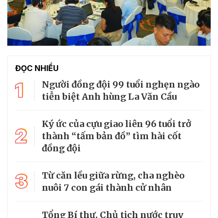
ĐỌC NHIỀU
1
Người đồng đội 99 tuổi nghẹn ngào
tiễn biệt Anh hùng La Văn Cầu
Ký ức của cựu giao liên 96 tuổi trở
2
thành “tấm bản đồ” tìm hài cốt
đồng đội
3
Từ căn lều giữa rừng, cha nghèo
nuôi 7 con gái thành cử nhân
Tổng Bí thư, Chủ tịch nước truy