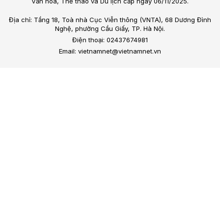
Văn hóa, Thể thao và Du lịch cấp ngày 06/11/2025.
Địa chỉ: Tầng 18, Toà nhà Cục Viễn thông (VNTA), 68 Dương Đình
Nghệ, phường Cầu Giấy, TP. Hà Nội.
Điện thoại: 02437674981
Email: vietnamnet@vietnamnet.vn