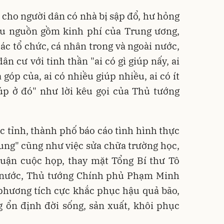
 cho người dân có nhà bị sập đổ, hư hỏng
ều nguồn gồm kinh phí của Trung ương,
các tổ chức, cá nhân trong và ngoài nước,
ân cư với tinh thần "ai có gì giúp nấy, ai
 góp của, ai có nhiều giúp nhiều, ai có ít
giúp ở đó" như lời kêu gọi của Thủ tướng
ác tỉnh, thành phố báo cáo tình hình thực
ung" cũng như việc sửa chữa trường học,
 luận cuộc họp, thay mặt Tổng Bí thư Tô
 nước, Thủ tướng Chính phủ Phạm Minh
phương tích cực khắc phục hậu quả bão,
ung ổn định đời sống, sản xuất, khôi phục