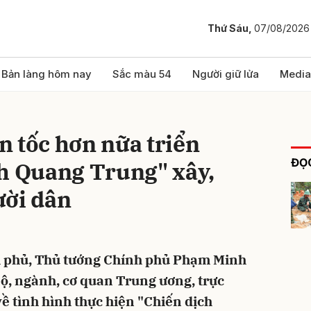
Thứ Sáu,
07/08/2026
bình luận
Bản làng hôm nay
Sắc màu 54
Người giữ lửa
Media
 tốc hơn nữa triển
ĐỌC
ch Quang Trung" xây,
ười dân
Hủy
G
nh phủ, Thủ tướng Chính phủ Phạm Minh
bộ, ngành, cơ quan Trung ương, trực
về tình hình thực hiện "Chiến dịch