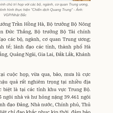
h chủ trì họp với các bộ, ngành, cơ quan Trung ương,
 tình hình thực hiện "Chiến dịch Quang Trung" - Ảnh:
VGP/Nhật Bắc
ướng Trần Hồng Hà, Bộ trưởng Bộ Nông
ần Đức Thắng, Bộ trưởng Bộ Tài chính
ạo các bộ, ngành, cơ quan Trung ương;
nh tế; lãnh đạo các tỉnh, thành phố Hà
ẵng, Quảng Ngãi, Gia Lai, Đắk Lắk, Khánh
tại cuộc họp, vừa qua, bão, mưa lũ cực
 hậu quả rất nghiêm trọng tại nhiều địa
 biệt là tại các tỉnh khu vực Trung Bộ.
5 ngôi nhà và hư hỏng nặng 39.461 ngôi
lãnh đạo Đảng, Nhà nước, Chính phủ, Thủ
iệt chỉ đạo khắc phục kịp thời, đảm bảo