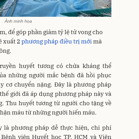
Ảnh minh họa
, để góp phần giảm tỷ lệ tử vong cho
ề xuất 2
phương pháp điều trị mới
mà
công.
truyền huyết tương có chứa kháng thể
của những người mắc bệnh đã hồi phục
y cơ chuyển nặng. Đây là phương pháp
 thế giới đã áp dụng phương pháp này và
g. Thu huyết tương từ người cho tặng về
nhận máu từ những người hiến máu.
y là phương pháp dễ thực hiện, chi phí
o Bệnh viện Huyết học TP. HCM và Viện