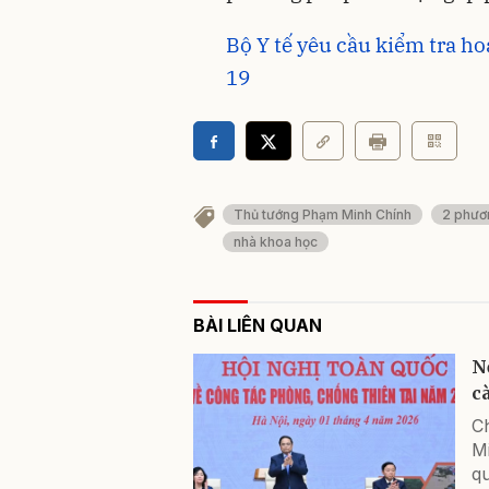
Bộ Y tế yêu cầu kiểm tra h
19
Thủ tướng Phạm Minh Chính
2 phươn
nhà khoa học
BÀI LIÊN QUAN
N
c
Ch
M
qu