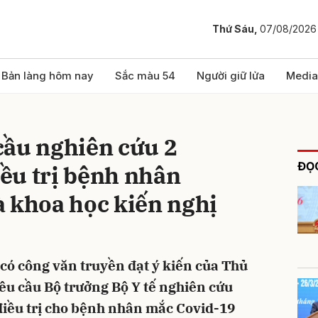
Thứ Sáu,
07/08/2026
bình luận
Bản làng hôm nay
Sắc màu 54
Người giữ lửa
Media
cầu nghiên cứu 2
ĐỌC
ều trị bệnh nhân
à khoa học kiến nghị
Hủy
G
có công văn truyền đạt ý kiến của Thủ
u cầu Bộ trưởng Bộ Y tế nghiên cứu
điều trị cho bệnh nhân mắc Covid-19