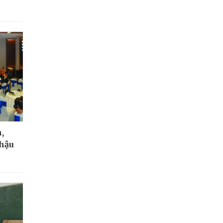
,
 hậu