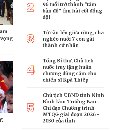
2
96 tuổi trở thành “tấm
bản đồ” tìm hài cốt đồng
đội
Nam
Từ căn lều giữa rừng, cha
3
t vọng
nghèo nuôi 7 con gái
thành cử nhân
Tổng Bí thư, Chủ tịch
4
nước truy tặng huân
chương dũng cảm cho
chiến sĩ Kpă Thiêp
Chủ tịch UBND tỉnh Ninh
Bình làm Trưởng Ban
5
Chỉ đạo Chương trình
MTQG giai đoạn 2026 -
ng
2030 của tỉnh