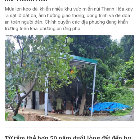
Mưa lớn kéo dài khiến nhiều khu vực miền núi Thanh Hóa xảy
ra sạt lở đất đá, ảnh hưởng giao thông, công trình và đe dọa
an toàn người dân. Chính quyền các địa phương đang khẩn
trương triển khai phương án ứng phó.
Từ tấm thẻ hơn 50 năm dưới lòng đất đến hy