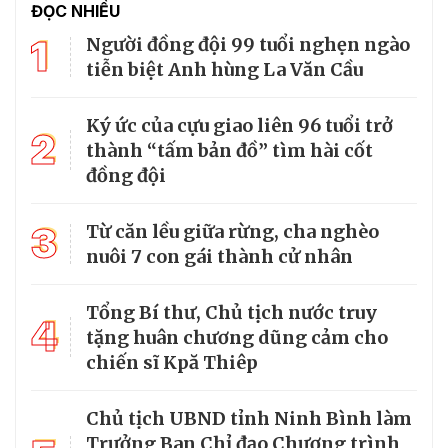
ĐỌC NHIỀU
1
Người đồng đội 99 tuổi nghẹn ngào
tiễn biệt Anh hùng La Văn Cầu
Ký ức của cựu giao liên 96 tuổi trở
2
thành “tấm bản đồ” tìm hài cốt
đồng đội
3
Từ căn lều giữa rừng, cha nghèo
nuôi 7 con gái thành cử nhân
Tổng Bí thư, Chủ tịch nước truy
4
tặng huân chương dũng cảm cho
chiến sĩ Kpă Thiêp
Chủ tịch UBND tỉnh Ninh Bình làm
Trưởng Ban Chỉ đạo Chương trình