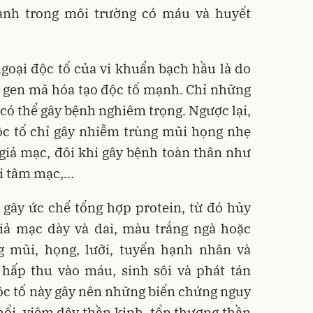
hanh trong môi trường có máu và huyết
ngoại độc tố của vi khuẩn bạch hầu là do
 gen mã hóa tạo độc tố mạnh. Chỉ những
 có thể gây bệnh nghiêm trọng. Ngược lại,
độc tố chỉ gây nhiễm trùng mũi họng nhẹ
giả mạc, đôi khi gây bệnh toàn thân như
ội tâm mạc,…
, gây ức chế tổng hợp protein, từ đó hủy
giả mạc dày và dai, màu trắng ngà hoặc
 mũi, họng, lưỡi, tuyến hạnh nhân và
 hấp thu vào máu, sinh sôi và phát tán
ộc tố này gây nên những biến chứng nguy
ổi, viêm dây thần kinh, tổn thương thần