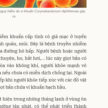
nguy hiểm do vi khuẩn Corynebacterium diphtheriae gây
ra.
iễm khuẩn cấp tính có giả mạc ở tuyến
nh quản, mũi. Đây là bệnh truyền nhiễm
qua đường hô hấp. Người bệnh hoặc người
uyện, ho, hắt hơi,… lúc này giọt bắn có
òa vào không khí, người khỏe mạnh vô
h nếu chưa có miễn dịch chống lại. Ngoài
iếp khi người khỏe tiếp xúc với các đồ vật
giọt bắn chứa vi khuẩn bạch hầu.
 hiện trong những tháng lạnh ở vùng ôn
ường tản phát, có thể phát triển thành