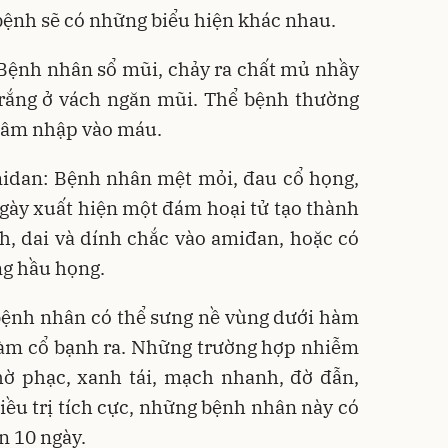
 bệnh sẽ có những biểu hiện khác nhau.
Bệnh nhân sổ mũi, chảy ra chất mủ nhầy
trắng ở vách ngăn mũi. Thể bệnh thường
thâm nhập vào máu.
idan: Bệnh nhân mệt mỏi, đau cổ họng,
 ngày xuất hiện một đám hoại tử tạo thành
h, dai và dính chắc vào amiđan, hoặc có
ng hầu họng.
bệnh nhân có thể sưng nề vùng dưới hàm
làm cổ bạnh ra. Những trường hợp nhiễm
ờ phạc, xanh tái, mạch nhanh, đờ đẫn,
ều trị tích cực, những bệnh nhân này có
n 10 ngày.