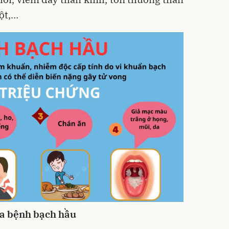
gột,…
ủa bệnh bạch hầu