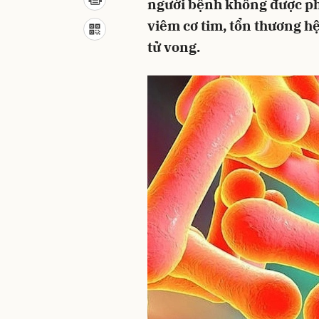
người bệnh không được phá
viêm cơ tim, tổn thương h
tử vong.