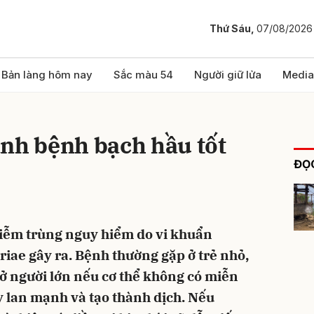
Thứ Sáu,
07/08/2026
bình luận
Bản làng hôm nay
Sắc màu 54
Người giữ lửa
Media
ánh bệnh bạch hầu tốt
ĐỌC
iễm trùng nguy hiểm do vi khuẩn
Hủy
G
ae gây ra. Bệnh thường gặp ở trẻ nhỏ,
 ở người lớn nếu cơ thể không có miễn
y lan mạnh và tạo thành dịch. Nếu