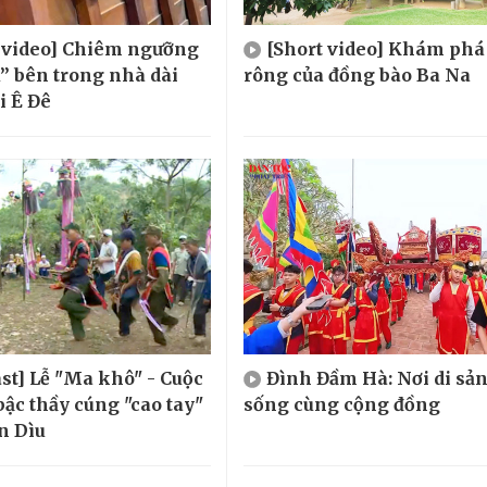
 video] Chiêm ngưỡng
[Short video] Khám phá
” bên trong nhà dài
rông của đồng bào Ba Na
i Ê Đê
st] Lễ "Ma khô" - Cuộc
Đình Đầm Hà: Nơi di sả
bậc thầy cúng "cao tay"
sống cùng cộng đồng
n Dìu