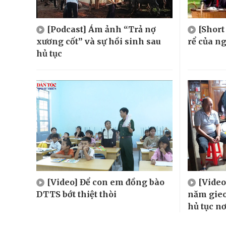
[Podcast] Ám ảnh “Trả nợ
[Short
xương cốt” và sự hồi sinh sau
rể của n
hủ tục
[Video] Để con em đồng bào
[Video
DTTS bớt thiệt thòi
năm gieo
hủ tục n