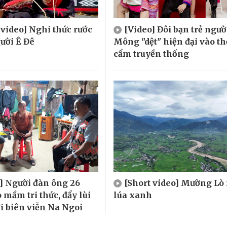
 video] Nghi thức rước
[Video] Đôi bạn trẻ ngườ
gười Ê Đê
Mông "dệt" hiện đại vào th
cẩm truyền thống
] Người đàn ông 26
[Short video] Mường Lò
 mầm tri thức, đẩy lùi
lúa xanh
ơi biên viễn Na Ngoi