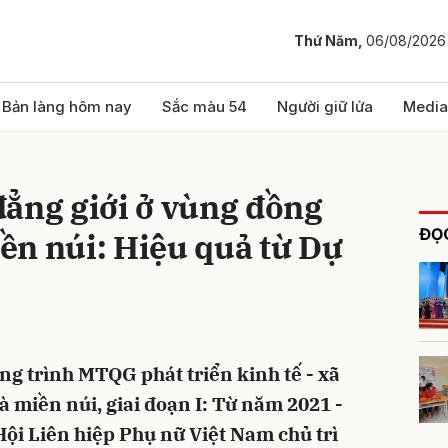
Thứ Năm,
06/08/2026
bình luận
Bản làng hôm nay
Sắc màu 54
Người giữ lửa
Media
đẳng giới ở vùng đồng
ĐỌC
ền núi: Hiệu quả từ Dự
Hủy
G
ng trình MTQG phát triển kinh tế - xã
 miền núi, giai đoạn I: Từ năm 2021 -
Hội Liên hiệp Phụ nữ Việt Nam chủ trì