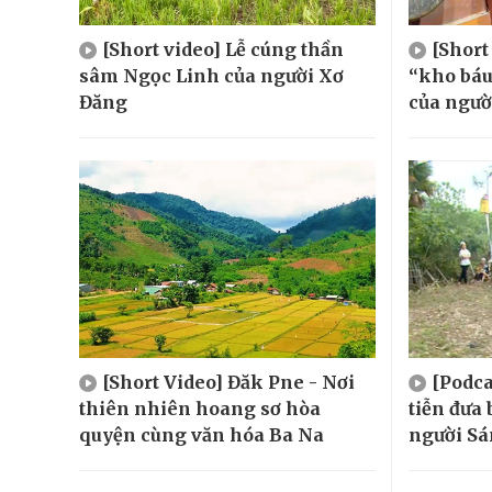
[Short video] Lễ cúng thần
[Short
sâm Ngọc Linh của người Xơ
“kho báu
Đăng
của ngườ
[Short Video] Đăk Pne - Nơi
[Podca
thiên nhiên hoang sơ hòa
tiễn đưa 
quyện cùng văn hóa Ba Na
người Sá