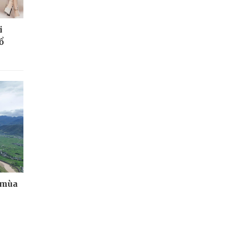
i
ổ
 mùa