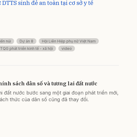
DTTS sinh đẻ an toàn tại cơ sở y tế
ền núi
Dự án 8
Hội Liên Hiệp phụ nữ Việt Nam
QG phát triển kinh tế - xã hội
video
hính sách dân số và tương lai đất nước
i đất nước bước sang một giai đoạn phát triển mới,
ách thức của dân số cũng đã thay đổi.