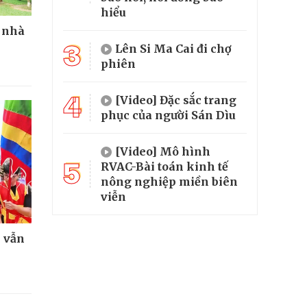
hiểu
 nhà
3
Lên Si Ma Cai đi chợ
phiên
4
[Video] Đặc sắc trang
phục của người Sán Dìu
[Video] Mô hình
5
RVAC-Bài toán kinh tế
nông nghiệp miền biên
viễn
n vẫn