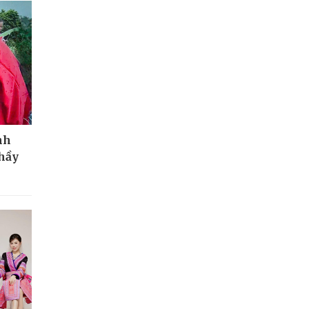
nh
thầy