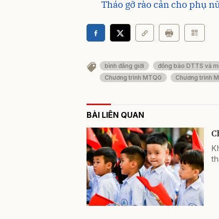
Tháo gỡ rào cản cho phụ nữ 
bình đẳng giới
đồng bào DTTS và mi
Chương trình MTQG
Chương trình MT
BÀI LIÊN QUAN
C
Kh
th