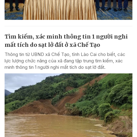
Tìm kiếm, xác minh thông tin 1 người nghi
mất tích do sạt lở đất ở xã Chế Tạo
Thông tin từ UBND xã Chế Tạo, tỉnh Lào Cai cho biết, các
lực lượng chức năng của xã đang tập trung tìm kiếm, xác
minh thông tin 1 người nghi mất tích do sạt lở đất.