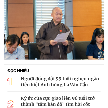
ĐỌC NHIỀU
1
Người đồng đội 99 tuổi nghẹn ngào
tiễn biệt Anh hùng La Văn Cầu
Ký ức của cựu giao liên 96 tuổi trở
2
thành “tấm bản đồ” tìm hài cốt