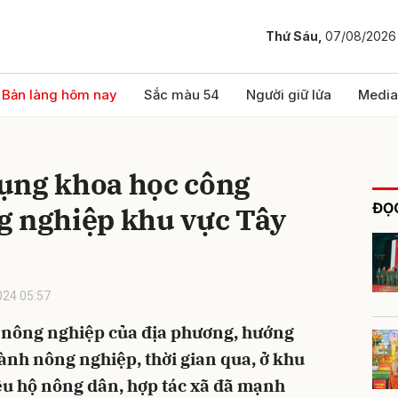
Thứ Sáu,
07/08/2026
bình luận
Bản làng hôm nay
Sắc màu 54
Người giữ lửa
Media
ụng khoa học công
ĐỌC
g nghiệp khu vực Tây
24 05:57
Hủy
G
nông nghiệp của địa phương, hướng
gành nông nghiệp, thời gian qua, ở khu
ều hộ nông dân, hợp tác xã đã mạnh