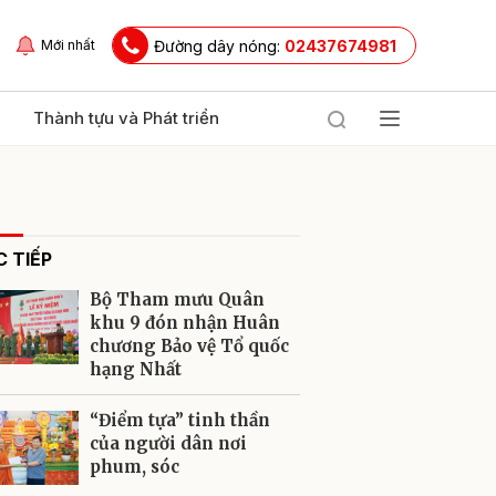
Đường dây nóng:
02437674981
Mới nhất
Thành tựu và Phát triển
 TIẾP
Bộ Tham mưu Quân
khu 9 đón nhận Huân
chương Bảo vệ Tổ quốc
hạng Nhất
ửi
“Điểm tựa” tinh thần
của người dân nơi
phum, sóc