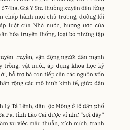
ch 674ha. Già Y Siu thường xuyên đến từng
on chấp hành mọi chủ trương, đường lối
háp luật của Nhà nước, hương ước của
văn hóa truyền thống, loại bỏ những tập
c tuyên truyền, vận động người dân mạnh
y trồng, vật nuôi, áp dụng khoa học kỹ
hời, hỗ trợ bà con tiếp cận các nguồn vốn
nhân rộng các mô hình kinh tế, giúp dân
nh Lý Tả Lềnh, dân tộc Mông ở tổ dân phố
Sa Pa, tỉnh Lào Cai được ví như “sợi dây”
răm vụ việc mâu thuẫn, xích mích, tranh