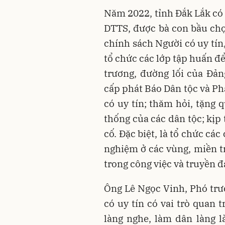
Năm 2022, tỉnh Đắk Lắk có
DTTS, được bà con bầu ch
chính sách Người có uy tín
tổ chức các lớp tập huấn đ
trương, đường lối của Đản
cấp phát Báo Dân tộc và Ph
có uy tín; thăm hỏi, tặng 
thống của các dân tộc; kịp 
cố. Đặc biệt, là tổ chức cá
nghiệm ở các vùng, miền t
trong công việc và truyền đ
Ông Lê Ngọc Vinh, Phó trư
có uy tín có vai trò quan 
làng nghe, làm dân làng 