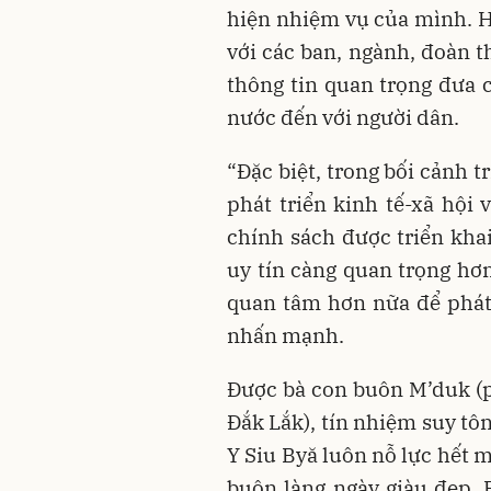
hiện nhiệm vụ của mình.
với các ban, ngành, đoàn t
thông tin quan trọng đưa 
nước đến với người dân.
“Đặc biệt, trong bối cảnh 
phát triển kinh tế-xã hội
chính sách được triển khai
uy tín càng quan trọng hơn
quan tâm hơn nữa để phát 
nhấn mạnh.
Được bà con buôn M’duk (
Đắk Lắk), tín nhiệm suy tô
Y Siu Byă luôn nỗ lực hết 
buôn làng ngày giàu đẹp. 