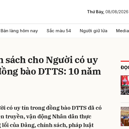
Thứ Bảy,
08/08/2026
bình luận
Bản làng hôm nay
Sắc màu 54
Người giữ lửa
Media
h sách cho Người có uy
ĐỌC
 đồng bào DTTS: 10 năm
Hủy
G
ời có uy tín trong đồng bào DTTS đã có
ên truyền, vận động Nhân dân thực
 lối của Đảng, chính sách, pháp luật