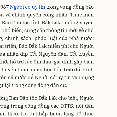
 967
Người có uy tín
trong vùng đồng bào
ọn và chính quyền công nhận. Thực hiện
, Ban Dân tộc tỉnh Đắk Lắk thường xuyên
ể phổ biến, cung cấp thông tin mới về chủ
g, chính sách, pháp luật của Nhà nước;
át triển, Báo Đắk Lắk miễn phí cho Người
quà nhân dịp Tết Nguyên đán, Tết truyền
thời hỗ trợ lúc ốm đau, gia đình gặp biến
c chuyến tham quan học hỏi, trao đổi kinh
rên cả nước để Người có uy tín vận dụng
ạt lại trong cộng đồng dân cư.
ởng Ban Dân tộc Đắk Lắk cho biết,
Người
trọng trong cộng đồng các DTTS, nói dân
làm theo. Họ đi khắp buôn làng để thực