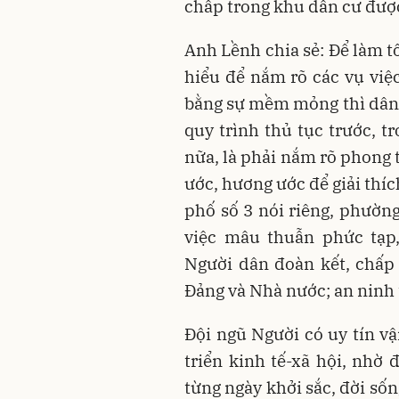
chấp trong khu dân cư được 
Anh Lềnh chia sẻ: Để làm tố
hiểu để nắm rõ các vụ việc
bằng sự mềm mỏng thì dân 
quy trình thủ tục trước, t
nữa, là phải nắm rõ phong 
ước, hương ước để giải thíc
phố số 3 nói riêng, phườ
việc mâu thuẫn phức tạp,
Người dân đoàn kết, chấp 
Đảng và Nhà nước; an ninh t
Đội ngũ Người có uy tín v
triển kinh tế-xã hội, nhờ
từng ngày khởi sắc, đời sốn