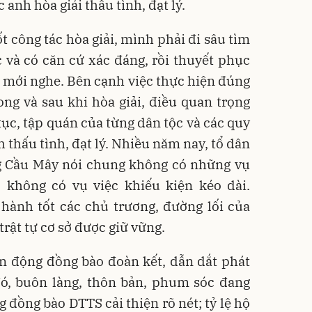
anh hòa giải thấu tình, đạt lý.
t công tác hòa giải, mình phải đi sâu tìm
 và có căn cứ xác đáng, rồi thuyết phục
mới nghe. Bên cạnh việc thực hiện đúng
rong và sau khi hòa giải, điều quan trọng
tục, tập quán của từng dân tộc và các quy
h thấu tình, đạt lý. Nhiều năm nay, tổ dân
ng Cầu Mây nói chung không có những vụ
 không có vụ việc khiếu kiện kéo dài.
hành tốt các chủ trương, đường lối của
rật tự cơ sở được giữ vững.
ận động đồng bào đoàn kết, dẫn dắt phát
 đó, buôn làng, thôn bản, phum sóc đang
g đồng bào DTTS cải thiện rõ nét; tỷ lệ hộ