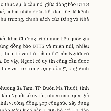
Họ
thực sự là cầu nối giữa đồng bào DTTS
hể, là hạt nhân đoàn kết dân tộc, là kênh
chủ trương, chính sách của Đảng và Nhà
triển khai Chương trình mục tiêu quốc gia
 vùng đồng bào DTTS và miền núi, nhiều
, theo đó vai trò “cầu nối” của Người có
. Do vậy, Người có uy tín cũng cần được
huy vai trò trong cộng đồng”, ông Vinh
phường Ea Tam, TP. Buôn Ma Thuột, tỉnh
n làm Người có uy tín, nhiều năm qua, già
mình vì cộng đồng, góp công sức xây dựng
Buôn M’duk có gần 1.400 hộ, với 11 dân