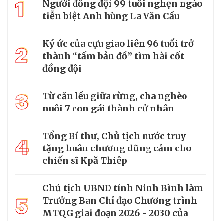
1
Người đồng đội 99 tuổi nghẹn ngào
tiễn biệt Anh hùng La Văn Cầu
Ký ức của cựu giao liên 96 tuổi trở
2
thành “tấm bản đồ” tìm hài cốt
đồng đội
3
Từ căn lều giữa rừng, cha nghèo
nuôi 7 con gái thành cử nhân
Tổng Bí thư, Chủ tịch nước truy
4
tặng huân chương dũng cảm cho
chiến sĩ Kpă Thiêp
Chủ tịch UBND tỉnh Ninh Bình làm
5
Trưởng Ban Chỉ đạo Chương trình
MTQG giai đoạn 2026 - 2030 của