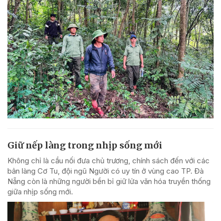
Giữ nếp làng trong nhịp sống mới
Không chỉ là cầu nối đưa chủ trương, chính sách đến với các
bản làng Cơ Tu, đội ngũ Người có uy tín ở vùng cao TP. Đà
Nẵng còn là những người bền bỉ giữ lửa văn hóa truyền thống
giữa nhịp sống mới.