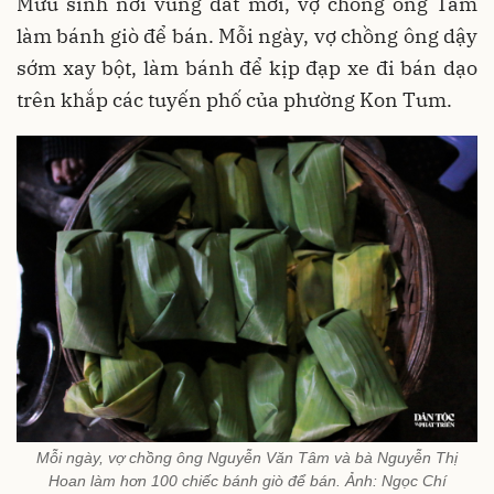
Mưu sinh nơi vùng đất mới, vợ chồng ông Tâm
làm bánh giò để bán. Mỗi ngày, vợ chồng ông dậy
sớm xay bột, làm bánh để kịp đạp xe đi bán dạo
trên khắp các tuyến phố của phường Kon Tum.
Mỗi ngày, vợ chồng ông Nguyễn Văn Tâm và bà Nguyễn Thị
Hoan làm hơn 100 chiếc bánh giò để bán. Ảnh: Ngọc Chí