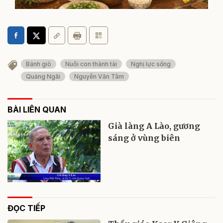
Gìn giữ gia đình từ những giá trị nền tảng
Bánh giò
Nuôi con thành tài
Nghị lực sống
Quảng Ngãi
Nguyễn Văn Tâm
BÀI LIÊN QUAN
Già làng A Lào, gương
sáng ở vùng biên
ĐỌC TIẾP