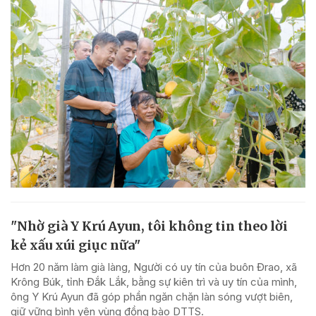
"Nhờ già Y Krú Ayun, tôi không tin theo lời
kẻ xấu xúi giục nữa"
Hơn 20 năm làm già làng, Người có uy tín của buôn Đrao, xã
Krông Búk, tỉnh Đắk Lắk, bằng sự kiên trì và uy tín của mình,
ông Y Krú Ayun đã góp phần ngăn chặn làn sóng vượt biên,
giữ vững bình yên vùng đồng bào DTTS.