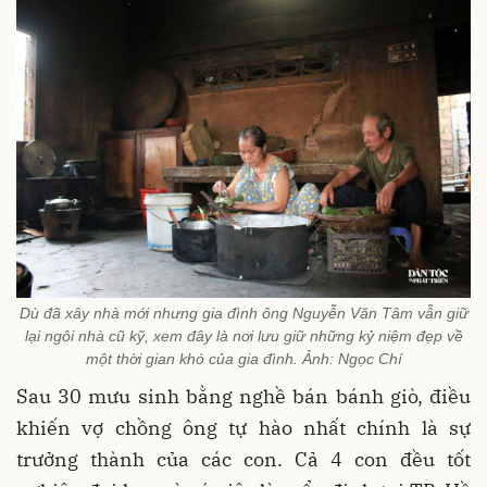
Dù đã xây nhà mới nhưng gia đình ông Nguyễn Văn Tâm vẫn giữ
lại ngôi nhà cũ kỹ, xem đây là nơi lưu giữ những kỷ niệm đẹp về
một thời gian khó của gia đình. Ảnh: Ngọc Chí
Sau 30 mưu sinh bằng nghề bán bánh giò, điều
khiến vợ chồng ông tự hào nhất chính là sự
trưởng thành của các con. Cả 4 con đều tốt