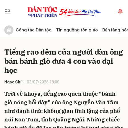
Gửi bình luận
Công tác Dân tộc
Tín ngưỡng tôn giáo
Bản làng hô
Tiếng rao đêm của người đàn ông
bán bánh giò đưa 4 con vào đại
học
Ngọc Chí
03/07/2026 18:00
Hủy
Gửi
Trời về khuya, tiếng rao quen thuộc “bánh
giò nóng hổi đây” của ông Nguyễn Văn Tâm
như đánh thức không gian tĩnh lặng của phố
núi Kon Tum, tỉnh Quảng Ngãi. Những chiếc