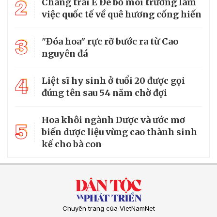
2
Chàng trai Ê Đê bỏ môi trường làm
việc quốc tế về quê hương cống hiến
3
"Đóa hoa" rực rỡ bước ra từ Cao
nguyên đá
4
Liệt sĩ hy sinh ở tuổi 20 được gọi
đúng tên sau 54 năm chờ đợi
Hoa khôi ngành Dược và ước mơ
5
biến dược liệu vùng cao thành sinh
kế cho bà con
Chuyên trang của VietNamNet