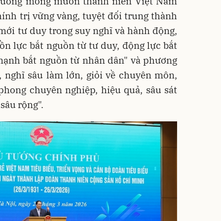
 tướng mong muốn thanh niên Việt Nam
hính trị vững vàng, tuyệt đối trung thành
 mới tư duy trong suy nghĩ và hành động,
n lực bắt nguồn từ tư duy, động lực bắt
 mạnh bắt nguồn từ nhân dân" và phương
 nghĩ sâu làm lớn, giỏi về chuyên môn,
 phong chuyên nghiệp, hiệu quả, sâu sát
 sâu rộng".