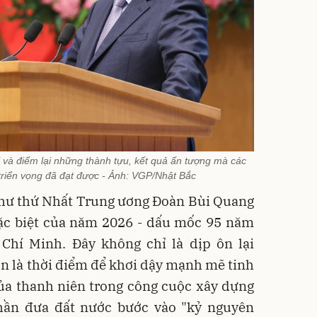
 và điểm lại những thành tựu, kết quả ấn tượng mà các
 triển vọng đã đạt được - Ảnh: VGP/Nhật Bắc
 thư thứ Nhất Trung ương Đoàn Bùi Quang
c biệt của năm 2026 - dấu mốc 95 năm
hí Minh. Đây không chỉ là dịp ôn lại
n là thời điểm để khơi dậy mạnh mẽ tinh
của thanh niên trong công cuộc xây dựng
hần đưa đất nước bước vào "kỷ nguyên