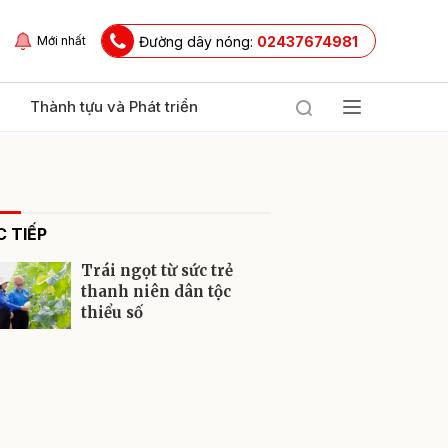
Đường dây nóng:
02437674981
Mới nhất
Thành tựu và Phát triển
 TIẾP
Trái ngọt từ sức trẻ
thanh niên dân tộc
thiểu số
ửi