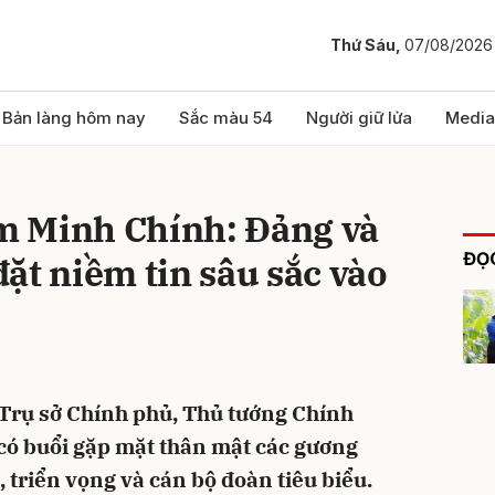
Thứ Sáu,
07/08/2026
bình luận
Bản làng hôm nay
Sắc màu 54
Người giữ lửa
Media
 Minh Chính: Đảng và
ĐỌC
ặt niềm tin sâu sắc vào
Hủy
G
 Trụ sở Chính phủ, Thủ tướng Chính
ó buổi gặp mặt thân mật các gương
, triển vọng và cán bộ đoàn tiêu biểu.