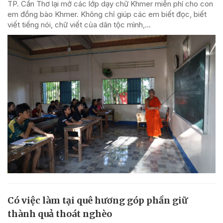
TP. Cần Thơ lại mở các lớp dạy chữ Khmer miễn phí cho con
em đồng bào Khmer. Không chỉ giúp các em biết đọc, biết
viết tiếng nói, chữ viết của dân tộc mình,...
Có việc làm tại quê hương góp phần giữ
thành quả thoát nghèo