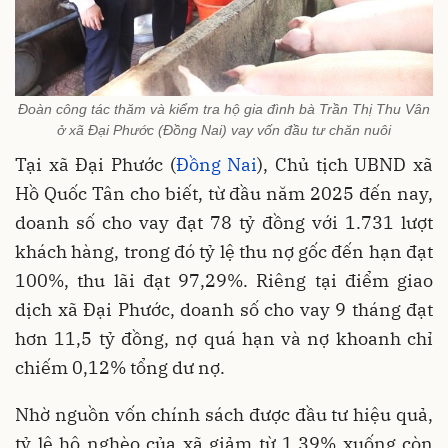
Đoàn công tác thăm và kiểm tra hộ gia đình bà Trần Thị Thu Vân
ở xã Đại Phước (Đồng Nai) vay vốn đầu tư chăn nuôi
Tại xã Đại Phước (
Đồng Nai
), Chủ tịch UBND xã
Hồ Quốc Tân cho biết, từ đầu năm 2025 đến nay,
doanh số cho vay đạt 78 tỷ đồng với 1.731 lượt
khách hàng, trong đó tỷ lệ thu nợ gốc đến hạn đạt
100%, thu lãi đạt 97,29%. Riêng tại điểm giao
dịch xã Đại Phước, doanh số cho vay 9 tháng đạt
hơn 11,5 tỷ đồng, nợ quá hạn và nợ khoanh chỉ
chiếm 0,12% tổng dư nợ.
Nhờ nguồn vốn chính sách được đầu tư hiệu quả,
tỷ lệ hộ nghèo của xã giảm từ 1,39% xuống còn