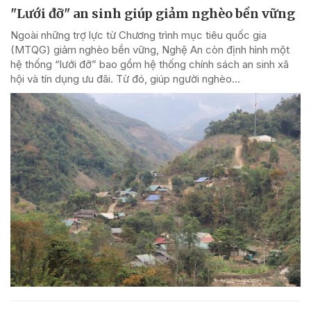
"Lưới đỡ" an sinh giúp giảm nghèo bền vững
Ngoài những trợ lực từ Chương trình mục tiêu quốc gia
(MTQG) giảm nghèo bền vững, Nghệ An còn định hình một
hệ thống “lưới đỡ” bao gồm hệ thống chính sách an sinh xã
hội và tín dụng ưu đãi. Từ đó, giúp người nghèo...