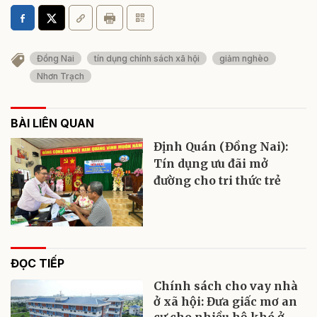
Đồng Nai
tín dụng chính sách xã hội
giảm nghèo
Nhơn Trạch
BÀI LIÊN QUAN
Định Quán (Đồng Nai):
Tín dụng ưu đãi mở
đường cho tri thức trẻ
ĐỌC TIẾP
Chính sách cho vay nhà
ở xã hội: Đưa giấc mơ an
cư cho nhiều hộ khó ở