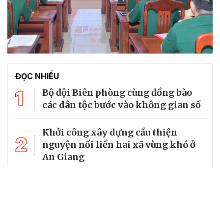
ĐỌC NHIỀU
1
Bộ đội Biên phòng cùng đồng bào
các dân tộc bước vào không gian số
Khởi công xây dựng cầu thiện
2
nguyện nối liền hai xã vùng khó ở
An Giang
Bộ Quốc phòng kiểm tra toàn diện
3
tại Ban Chỉ huy Bộ đội Biên phòng
tỉnh An Giang