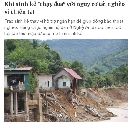
Khi sinh kế "chạy đua" với nguy cơ tái nghèo
vì thiên tai
Trao sinh kế thay vì hỗ trợ ngắn hạn để giúp đồng bào thoát
nghèo. Hàng chục nghìn hộ dân ở Nghệ An đã có thêm cơ
hội tạo thu nhập từ các mô hình sinh kế.