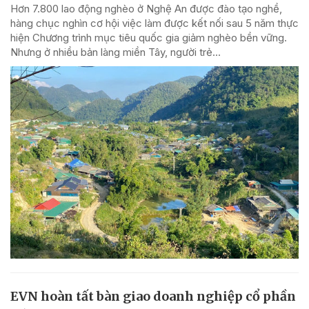
Hơn 7.800 lao động nghèo ở Nghệ An được đào tạo nghề,
hàng chục nghìn cơ hội việc làm được kết nối sau 5 năm thực
hiện Chương trình mục tiêu quốc gia giảm nghèo bền vững.
Nhưng ở nhiều bản làng miền Tây, người trẻ...
EVN hoàn tất bàn giao doanh nghiệp cổ phần