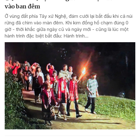
vào ban đêm
Ở vùng đất phía Tây xứ Nghệ, đám cưới lại bắt đầu khi cả núi
rừng đã chìm vào màn đêm. Khi kim đồng hồ chạm đúng 0
giờ - thời khắc giữa ngày cũ và ngày mới - cũng là lúc một
hành trình đặc biệt bắt đầu: Hành trình...