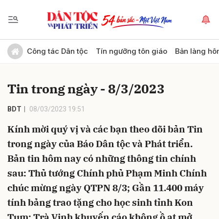
Gửi bình luận
Công tác Dân tộc
Tín ngưỡng tôn giáo
Bản làng hô
Tin trong ngày - 8/3/2023
BDT
08/03/2023 19:51
Kính mời quý vị và các bạn theo dõi bản Tin
trong ngày của Báo Dân tộc và Phát triển.
Hủy
Gửi
Bản tin hôm nay có những thông tin chính
sau: Thủ tướng Chính phủ Phạm Minh Chính
chúc mừng ngày QTPN 8/3; Gần 11.400 máy
tính bảng trao tặng cho học sinh tỉnh Kon
Tum; Trà Vinh khuyến cáo không ồ ạt mở