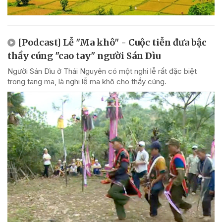
[Podcast] Lễ "Ma khô" - Cuộc tiễn đưa bậc
thầy cúng "cao tay" người Sán Dìu
Người Sán Dìu ở Thái Nguyên có một nghi lễ rất đặc biệt
trong tang ma, là nghi lễ ma khô cho thầy cúng.