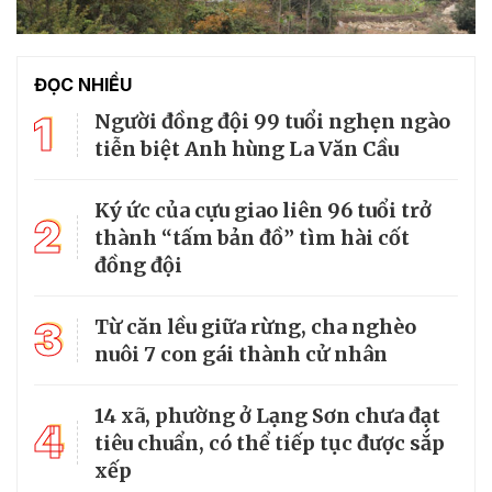
ĐỌC NHIỀU
1
Người đồng đội 99 tuổi nghẹn ngào
tiễn biệt Anh hùng La Văn Cầu
Ký ức của cựu giao liên 96 tuổi trở
2
thành “tấm bản đồ” tìm hài cốt
đồng đội
3
Từ căn lều giữa rừng, cha nghèo
nuôi 7 con gái thành cử nhân
14 xã, phường ở Lạng Sơn chưa đạt
4
tiêu chuẩn, có thể tiếp tục được sắp
xếp