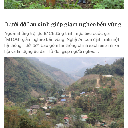
"Lưới đỡ" an sinh giúp giảm nghèo bền vững
Ngoài những trợ lực từ Chương trình mục tiêu quốc gia
(MTQG) giảm nghèo bền vững, Nghệ An còn định hình một
hệ thống “lưới đỡ” bao gồm hệ thống chính sách an sinh xã
hội và tín dụng ưu đãi. Từ đó, giúp người nghèo...