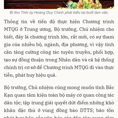
Bí thư Tỉnh ủy Hoàng Duy Chinh phát biểu tại buổi làm việc
Thông tin về tiến độ thực hiện Chương trình
MTQG ở Trung ương, Bộ trưởng, Chủ nhiệm cho
biết, đây là chương trình lớn, rất mới, có sự tham
gia của nhiều bộ, ngành, địa phương, vì vậy tỉnh
cần tăng cường công tác tuyên truyền, phối hợp,
tạo sự đồng thuận trong Nhân dân và cả hệ thống
chính trị cơ sở để Chương trình MTQG đi vào thực
tiễn, phát huy hiệu quả.
Bộ trưởng, Chủ nhiệm cũng mong muốn tỉnh Bắc
Kạn quan tâm kiện toàn bộ máy cơ quan công tác
dân tộc; tập trung giải quyết dứt điểm những khó
khăn đặc thù ở vùng đồng bào DTTS; bảo tồn
phát huy bản sắc văn hóa các dân tộc; quan tâm