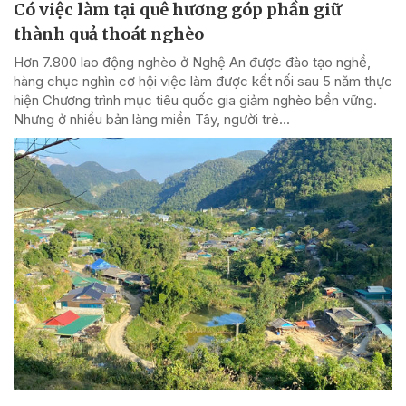
Có việc làm tại quê hương góp phần giữ
thành quả thoát nghèo
Hơn 7.800 lao động nghèo ở Nghệ An được đào tạo nghề,
hàng chục nghìn cơ hội việc làm được kết nối sau 5 năm thực
hiện Chương trình mục tiêu quốc gia giảm nghèo bền vững.
Nhưng ở nhiều bản làng miền Tây, người trẻ...