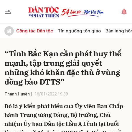
Gửi bình luận
Công tác Dân tộc
Tín ngưỡng tôn giáo
Bản làng hô
“Tỉnh Bắc Kạn cần phát huy thế
mạnh, tập trung giải quyết
những khó khăn đặc thù ở vùng
đồng bào DTTS”
Hủy
Gửi
Thanh Huyền
16/01/2022 19:39
Đó là ý kiến phát biểu của Ủy viên Ban Chấp
hành Trung ương Đảng, Bộ trưởng, Chủ
nhiệm Ủy ban Dân tộc Hầu A Lềnh tại buổi