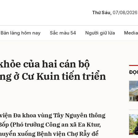
Thứ Sáu,
07/08/2026
bình luận
Bản làng hôm nay
Sắc màu 54
Người giữ lửa
Media
khỏe của hai cán bộ
ĐỌC
ng ở Cư Kuin tiến triển
Hủy
G
 viện Đa khoa vùng Tây Nguyên thông
ốp (Phó trưởng Công an xã Ea Ktur,
huyển xuống Bệnh viện Chợ Rẫy để