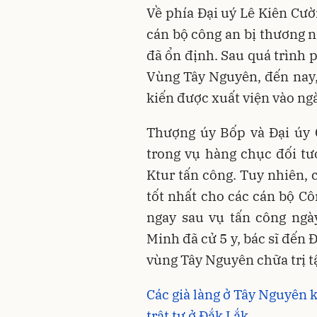
Về phía Đại uý
Lê Kiên Cườn
cán bộ công an bị thương n
đã ổn định. Sau quá trình p
Vùng Tây Nguyên, đến nay, 
kiến được xuất viện vào ngà
Thượng úy Bốp và Đại úy 
trong vụ hàng chục đối t
Ktur tấn công. Tuy nhiên, c
tốt nhất cho các cán bộ Cô
ngay sau vụ tấn công ngà
Minh đã cử 5 y, bác sĩ đến
vùng Tây Nguyên chữa trị tậ
Các già làng ở Tây Nguyên k
trật tự ở Đắk Lắk