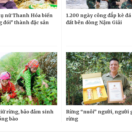
ụ nữ Thanh Hóa biến
1.200 ngày công đắp kè đá
g đói" thành đặc sản
đất bên dòng Nậm Giải
giữ rừng, bảo đảm sinh
Rừng “nuôi” người, người 
ồng bào
rừng