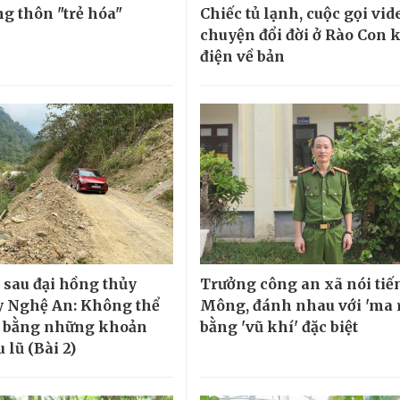
ng thôn "trẻ hóa"
Chiếc tủ lạnh, cuộc gọi vid
chuyện đổi đời ở Rào Con 
điện về bản
sau đại hồng thủy
Trưởng công an xã nói tiế
 Nghệ An: Không thể
Mông, đánh nhau với 'ma 
ũ bằng những khoản
bằng 'vũ khí' đặc biệt
u lũ (Bài 2)