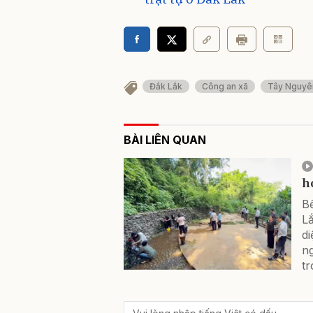
Đắk Lắk
Công an xã
Tây Nguyê
BÀI LIÊN QUAN
h
B
L
di
ng
tr