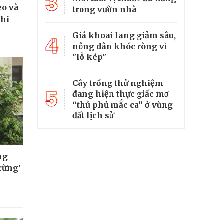
3
eo và
trong vườn nhà
khi
Giá khoai lang giảm sâu,
4
nông dân khóc ròng vì
"lỗ kép"
Cây trồng thử nghiệm
5
đang hiện thực giấc mơ
“thủ phủ mắc ca” ở vùng
đất lịch sử
ng
rừng'