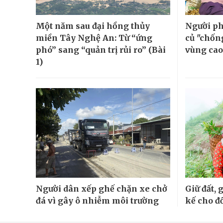
Một năm sau đại hồng thủy
Người ph
miền Tây Nghệ An: Từ “ứng
củ "chốn
phó” sang “quản trị rủi ro” (Bài
vùng cao
1)
Người dân xếp ghế chặn xe chở
Giữ đất, 
đá vì gây ô nhiễm môi trường
kế cho đ