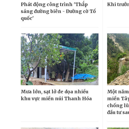
Phát động công trình 'Thắp
Khi trưở
sáng đường biên - Đường cờ Tổ
quốc'
Mưa lớn, sạt lở đe dọa nhiều
Một năm 
khu vực miền núi Thanh Hóa
miền Tây
chống l
đầu tư sa