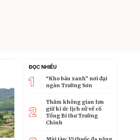
ĐỌC NHIỀU
1
“Kho báu xanh” nơi đại
ngàn Trường Sơn
Thăm không gian lưu
2
giữ kí ức lịch sử về cố
Tổng Bí thư Trường
Chinh
Mùi tàu: Vị thuốc đa năng