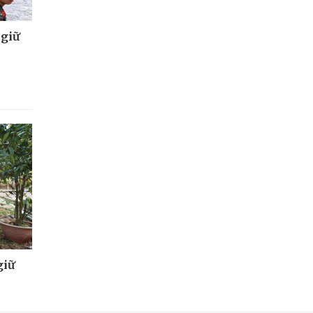
 giữ
giữ