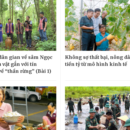
 dân gian về sâm Ngọc
Không sợ thất bại, nông d
 vật gắn với tín
tiền tỷ từ mô hình kinh tế
ề “thần rừng” (Bài 1)