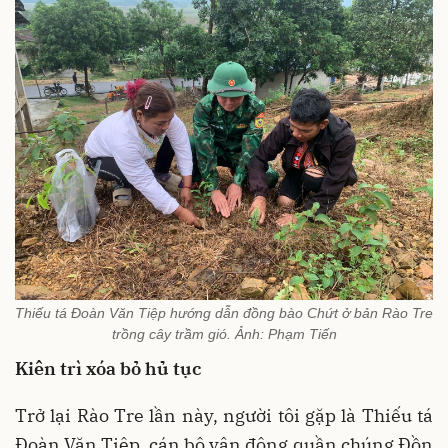
Thiếu tá Đoàn Văn Tiệp hướng dẫn đồng bào Chứt ở bản Rào Tre
trồng cây trầm gió. Ảnh: Phạm Tiến
Kiên trì xóa bỏ hủ tục
Trở lại Rào Tre lần này, người tôi gặp là Thiếu tá
Đoàn Văn Tiệp, cán bộ vận động quần chúng Đồn