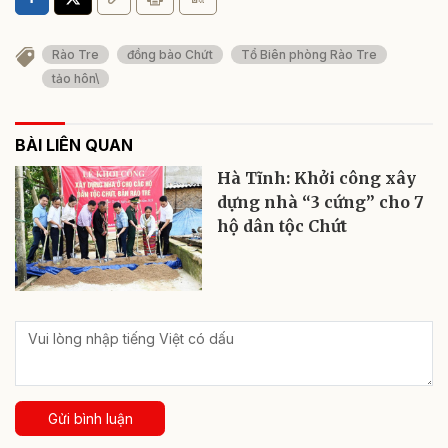
Rào Tre
đồng bào Chứt
Tổ Biên phòng Rào Tre
tảo hôn\
BÀI LIÊN QUAN
Hà Tĩnh: Khởi công xây
dựng nhà “3 cứng” cho 7
hộ dân tộc Chứt
Gửi bình luận