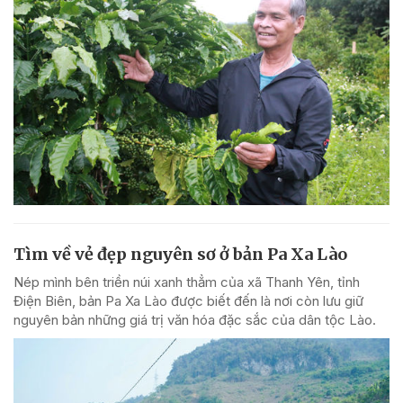
Tìm về vẻ đẹp nguyên sơ ở bản Pa Xa Lào
Nép mình bên triền núi xanh thẳm của xã Thanh Yên, tỉnh
Điện Biên, bản Pa Xa Lào được biết đến là nơi còn lưu giữ
nguyên bản những giá trị văn hóa đặc sắc của dân tộc Lào.