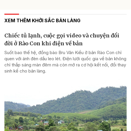
XEM THÊM KHỞI SẮC BẢN LÀNG
Chiếc tủ lạnh, cuộc gọi video và chuyện đổi
đời ở Rào Con khi điện về bản
Suốt bao thế hệ, đồng bào Bru Vân Kiều ở bản Rào Con chỉ
quen với ánh đèn dầu leo lét. Điện lưới quốc gia về bản không
chỉ thắp sáng màn đêm mà còn mở ra cơ hội kết nối, đổi thay
sinh kế cho bản làng.