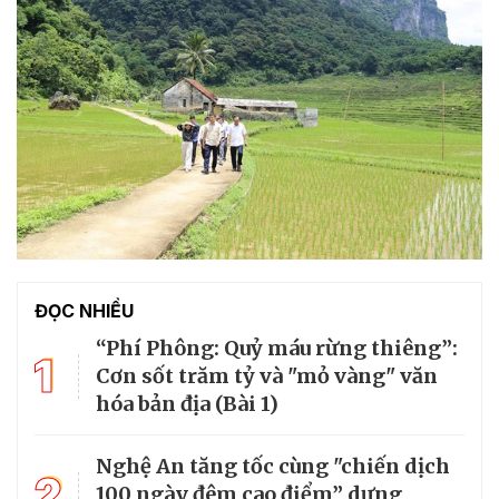
ĐỌC NHIỀU
“Phí Phông: Quỷ máu rừng thiêng”:
1
Cơn sốt trăm tỷ và "mỏ vàng" văn
hóa bản địa (Bài 1)
Nghệ An tăng tốc cùng "chiến dịch
2
100 ngày đêm cao điểm” dựng