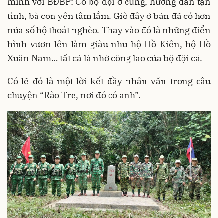
mình với BĐBP: Có bộ đội ở cùng, hướng dẫn tận
tình, bà con yên tâm lắm. Giờ đây ở bản đã có hơn
nửa số hộ thoát nghèo. Thay vào đó là những điển
hình vươn lên làm giàu như hộ Hồ Kiên, hộ Hồ
Xuân Nam… tất cả là nhờ công lao của bộ đội cả.
Có lẽ đó là một lời kết đầy nhân văn trong câu
chuyện “Rào Tre, nơi đó có anh”.