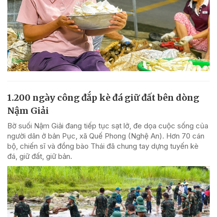
1.200 ngày công đắp kè đá giữ đất bên dòng
Nậm Giải
Bờ suối Nậm Giải đang tiếp tục sạt lở, đe dọa cuộc sống của
người dân ở bản Pục, xã Quế Phong (Nghệ An). Hơn 70 cán
bộ, chiến sĩ và đồng bào Thái đã chung tay dựng tuyến kè
đá, giữ đất, giữ bản.