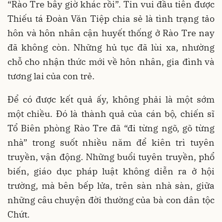
“Rào Tre bây giờ khác rồi”. Tin vui đầu tiên được
Thiếu tá Đoàn Văn Tiệp chia sẻ là tình trạng tảo
hôn và hôn nhân cận huyết thống ở Rào Tre nay
đã không còn. Những hủ tục đã lùi xa, nhường
chỗ cho nhận thức mới về hôn nhân, gia đình và
tương lai của con trẻ.
Để có được kết quả ấy, không phải là một sớm
một chiều. Đó là thành quả của cán bộ, chiến sĩ
Tổ Biên phòng Rào Tre đã “đi từng ngõ, gõ từng
nhà” trong suốt nhiều năm để kiên trì tuyên
truyền, vận động. Những buổi tuyên truyền, phổ
biến, giáo dục pháp luật không diễn ra ở hội
trường, mà bên bếp lửa, trên sàn nhà sàn, giữa
những câu chuyện đời thường của bà con dân tộc
Chứt.