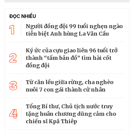
ĐỌC NHIỀU
1
Người đồng đội 99 tuổi nghẹn ngào
tiễn biệt Anh hùng La Văn Cầu
Ký ức của cựu giao liên 96 tuổi trở
2
thành “tấm bản đồ” tìm hài cốt
đồng đội
3
Từ căn lều giữa rừng, cha nghèo
nuôi 7 con gái thành cử nhân
Tổng Bí thư, Chủ tịch nước truy
4
tặng huân chương dũng cảm cho
chiến sĩ Kpă Thiêp