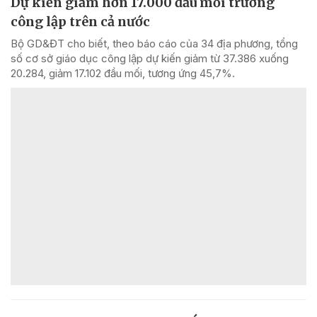
Dự kiến giảm hơn 17.000 đầu mối trường
công lập trên cả nước
Bộ GD&ĐT cho biết, theo báo cáo của 34 địa phương, tổng
số cơ sở giáo dục công lập dự kiến giảm từ 37.386 xuống
20.284, giảm 17.102 đầu mối, tương ứng 45,7%.