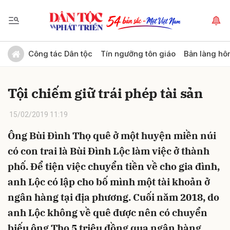
Gửi bình luận
Công tác Dân tộc
Tín ngưỡng tôn giáo
Bản làng hô
Tội chiếm giữ trái phép tài sản
15/02/2019 11:19
Ông Bùi Đình Thọ quê ở một huyện miền núi
có con trai là Bùi Đình Lộc làm việc ở thành
Hủy
Gửi
phố. Để tiện việc chuyển tiền về cho gia đình,
anh Lộc có lập cho bố mình một tài khoản ở
ngân hàng tại địa phương. Cuối năm 2018, do
anh Lộc không về quê được nên có chuyển
biếu ông Thọ 5 triệu đồng qua ngân hàng.