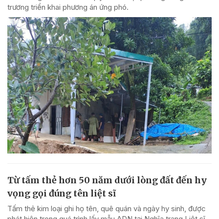
trương triển khai phương án ứng phó.
Từ tấm thẻ hơn 50 năm dưới lòng đất đến hy
vọng gọi đúng tên liệt sĩ
Tấm thẻ kim loại ghi họ tên, quê quán và ngày hy sinh, được
phát hiện trong quá trình lấy mẫu ADN tại Nghĩa trang Liệt sĩ