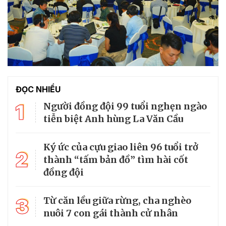
ĐỌC NHIỀU
1
Người đồng đội 99 tuổi nghẹn ngào
tiễn biệt Anh hùng La Văn Cầu
Ký ức của cựu giao liên 96 tuổi trở
2
thành “tấm bản đồ” tìm hài cốt
đồng đội
3
Từ căn lều giữa rừng, cha nghèo
nuôi 7 con gái thành cử nhân