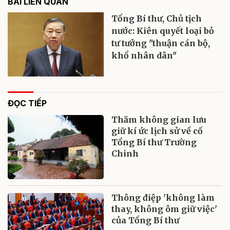
BÀI LIÊN QUAN
Tổng Bí thư, Chủ tịch
nước: Kiên quyết loại bỏ
tư tưởng "thuận cán bộ,
khổ nhân dân"
ĐỌC TIẾP
Thăm không gian lưu
giữ kí ức lịch sử về cố
Tổng Bí thư Trường
Chinh
Thông điệp 'không làm
thay, không ôm giữ việc'
của Tổng Bí thư