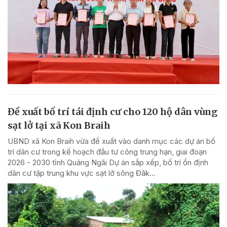
Đề xuất bố trí tái định cư cho 120 hộ dân vùng
sạt lở tại xã Kon Braih
UBND xã Kon Braih vừa đề xuất vào danh mục các dự án bố
trí dân cư trong kế hoạch đầu tư công trung hạn, giai đoạn
2026 - 2030 tỉnh Quảng Ngãi Dự án sắp xếp, bố trí ổn định
dân cư tập trung khu vực sạt lở sông Đăk...