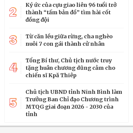
Ký ức của cựu giao liên 96 tuổi trở
2
thành “tấm bản đồ” tìm hài cốt
đồng đội
3
Từ căn lều giữa rừng, cha nghèo
nuôi 7 con gái thành cử nhân
Tổng Bí thư, Chủ tịch nước truy
4
tặng huân chương dũng cảm cho
chiến sĩ Kpă Thiêp
Chủ tịch UBND tỉnh Ninh Bình làm
5
Trưởng Ban Chỉ đạo Chương trình
MTQG giai đoạn 2026 - 2030 của
tỉnh