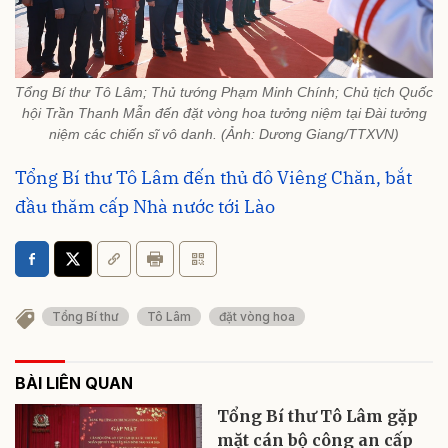
Tổng Bí thư Tô Lâm; Thủ tướng Phạm Minh Chính; Chủ tịch Quốc
hội Trần Thanh Mẫn đến đặt vòng hoa tưởng niệm tại Đài tưởng
niệm các chiến sĩ vô danh. (Ảnh: Dương Giang/TTXVN)
Tổng Bí thư Tô Lâm đến thủ đô Viêng Chăn, bắt
đầu thăm cấp Nhà nước tới Lào
Tổng Bí thư
Tô Lâm
đặt vòng hoa
BÀI LIÊN QUAN
Tổng Bí thư Tô Lâm gặp
mặt cán bộ công an cấp