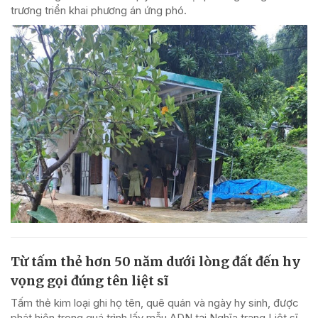
trương triển khai phương án ứng phó.
Từ tấm thẻ hơn 50 năm dưới lòng đất đến hy
vọng gọi đúng tên liệt sĩ
Tấm thẻ kim loại ghi họ tên, quê quán và ngày hy sinh, được
phát hiện trong quá trình lấy mẫu ADN tại Nghĩa trang Liệt sĩ