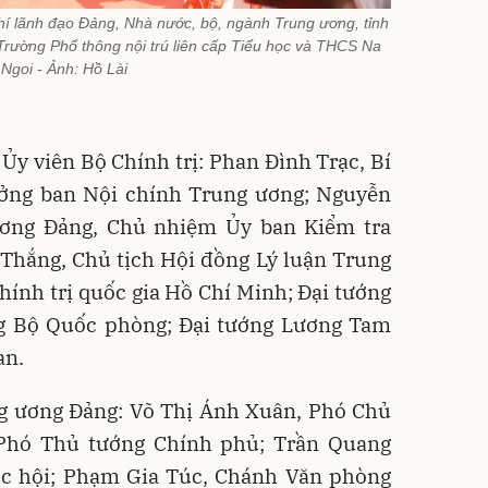
í lãnh đạo Đảng, Nhà nước, bộ, ngành Trung ương, tỉnh
rường Phổ thông nội trú liên cấp Tiểu học và THCS Na
Ngoi - Ảnh: Hồ Lài
 Ủy viên Bộ Chính trị: Phan Đình Trạc, Bí
ởng ban Nội chính Trung ương; Nguyễn
ương Đảng, Chủ nhiệm Ủy ban Kiểm tra
Thắng, Chủ tịch Hội đồng Lý luận Trung
ính trị quốc gia Hồ Chí Minh; Đại tướng
g Bộ Quốc phòng; Đại tướng Lương Tam
an.
ng ương Đảng: Võ Thị Ánh Xuân, Phó Chủ
 Phó Thủ tướng Chính phủ; Trần Quang
c hội; Phạm Gia Túc, Chánh Văn phòng