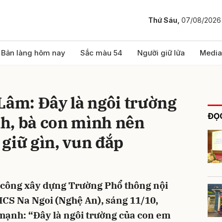
Thứ Sáu,
07/08/2026
bình luận
Bản làng hôm nay
Sắc màu 54
Người giữ lửa
Media
Lâm: Đây là ngôi trường
ĐỌC
h, bà con mình nên
giữ gìn, vun đắp
Hủy
G
ởi công xây dựng Trường Phổ thông nội
THCS Na Ngoi (Nghệ An), sáng 11/10,
mạnh: “Đây là ngôi trường của con em