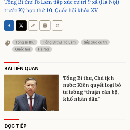
Tổng Bí thư Tô Lâm tiếp xúc cử tri 9 xã (Hà Nội)
trước Kỳ họp thứ 10, Quốc hội khóa XV
Tổng Bí thư
Tổng Bí thư Tô Lâm
tiếp xúc cử tri
Quốc hội
Hà Nội
BÀI LIÊN QUAN
Tổng Bí thư, Chủ tịch
nước: Kiên quyết loại bỏ
tư tưởng "thuận cán bộ,
khổ nhân dân"
ĐỌC TIẾP