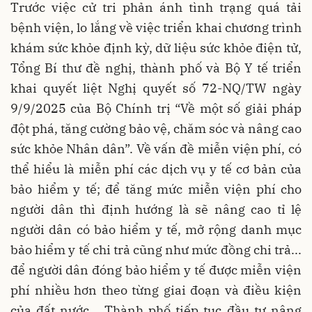
Trước việc cử tri phản ánh tình trạng quá tải
bệnh viện, lo lắng về việc triển khai chương trình
khám sức khỏe định kỳ, dữ liệu sức khỏe điện tử,
Tổng Bí thư đề nghị, thành phố và Bộ Y tế triển
khai quyết liệt Nghị quyết số 72-NQ/TW ngày
9/9/2025 của Bộ Chính trị “Về một số giải pháp
đột phá, tăng cường bảo vệ, chăm sóc và nâng cao
sức khỏe Nhân dân”. Về vấn đề miễn viện phí, có
thể hiểu là miễn phí các dịch vụ y tế cơ bản của
bảo hiểm y tế; để tăng mức miễn viện phí cho
người dân thì định hướng là sẽ nâng cao tỉ lệ
người dân có bảo hiểm y tế, mở rộng danh mục
bảo hiểm y tế chi trả cũng như mức đồng chi trả...
để người dân đóng bảo hiểm y tế được miễn viện
phí nhiều hơn theo từng giai đoạn và điều kiện
của đất nước… Thành phố tiếp tục đầu tư nâng