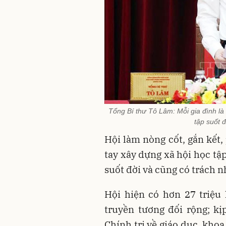
Tổng Bí thư Tô Lâm: Mỗi gia đình là
tập suốt 
Hội làm nòng cốt, gắn kết,
tay xây dựng xã hội học tập
suốt đời và cũng có trách 
Hội hiện có hơn 27 triệu 
truyền tương đối rộng; kị
Chính trị về giáo dục, khoa