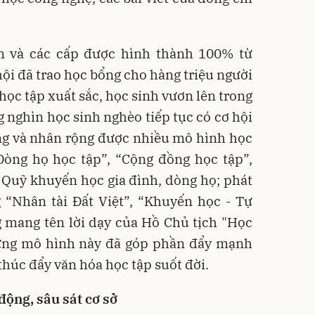
 và các cấp được hình thành 100% từ
hội đã trao học bổng cho hàng triệu người
 học tập xuất sắc, học sinh vươn lên trong
g nghìn học sinh nghèo tiếp tục có cơ hội
ng và nhân rộng được nhiều mô hình học
“Dòng họ học tập”, “Cộng đồng học tập”,
 Quỹ khuyến học gia đình, dòng họ; phát
 “Nhân tài Đất Việt”, “Khuyến học - Tự
g mang tên lời dạy của Hồ Chủ tịch "Học
hững mô hình này đã góp phần đẩy mạnh
thúc đẩy văn hóa học tập suốt đời.
động, sâu sát cơ sở