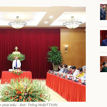
m phát biểu - Ảnh: Thống Nhất/TTXVN