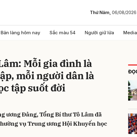
Thứ Năm,
06/08/2026
bình luận
Bản làng hôm nay
Sắc màu 54
Người giữ lửa
Media
Lâm: Mỗi gia đình là
ĐỌC
tập, mỗi người dân là
c tập suốt đời
Hủy
G
ung ương Đảng, Tổng Bí thư Tô Lâm đã
 Thường vụ Trung ương Hội Khuyến học