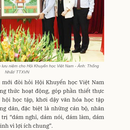
h lưu niệm cho Hội Khuyến học Việt Nam - Ảnh: Thống
Nhất/ TTXVN
u mới đòi hỏi Hội Khuyến học Việt Nam
ng thức hoạt động, góp phần thiết thực
 hội học tập, khơi dậy văn hóa học tập
ng dân, đặc biệt là những cán bộ, nhân
h trị “dám nghĩ, dám nói, dám làm, dám
nh vì lợi ích chung”.