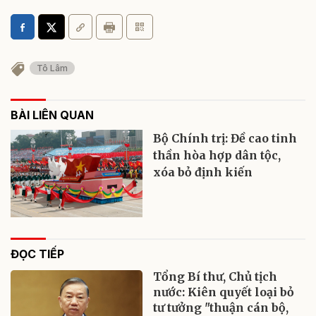
Tô Lâm
BÀI LIÊN QUAN
Bộ Chính trị: Đề cao tinh
thần hòa hợp dân tộc,
xóa bỏ định kiến
ĐỌC TIẾP
Tổng Bí thư, Chủ tịch
nước: Kiên quyết loại bỏ
tư tưởng "thuận cán bộ,