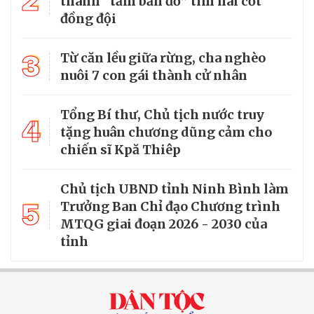
2
thành “tấm bản đồ” tìm hài cốt
đồng đội
3
Từ căn lều giữa rừng, cha nghèo
nuôi 7 con gái thành cử nhân
Tổng Bí thư, Chủ tịch nước truy
4
tặng huân chương dũng cảm cho
chiến sĩ Kpă Thiêp
Chủ tịch UBND tỉnh Ninh Bình làm
5
Trưởng Ban Chỉ đạo Chương trình
MTQG giai đoạn 2026 - 2030 của
tỉnh