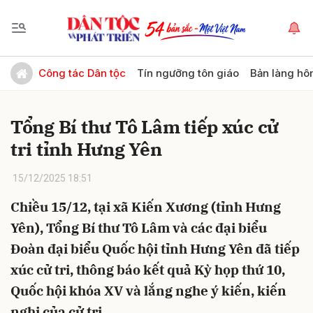
Gửi bình luận
Công tác Dân tộc
Tín ngưỡng tôn giáo
Bản làng hô
Tổng Bí thư Tô Lâm tiếp xúc cử
tri tỉnh Hưng Yên
15/12/2025 18:51
Chiều 15/12, tại xã Kiến Xương (tỉnh Hưng
Hủy
Gửi
Yên), Tổng Bí thư Tô Lâm và các đại biểu
Đoàn đại biểu Quốc hội tỉnh Hưng Yên đã tiếp
xúc cử tri, thông báo kết quả Kỳ họp thứ 10,
Quốc hội khóa XV và lắng nghe ý kiến, kiến
nghị của cử tri.