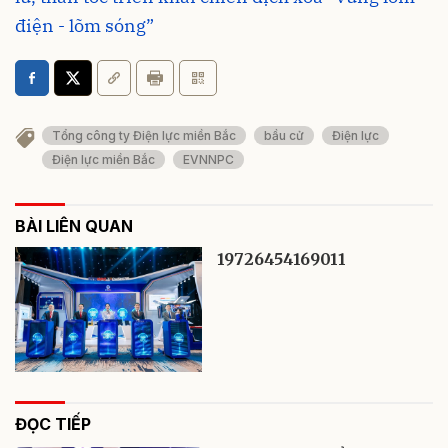
điện - lõm sóng”
Tổng công ty Điện lực miền Bắc
bầu cử
Điện lực
Điện lực miền Bắc
EVNNPC
BÀI LIÊN QUAN
19726454169011
ĐỌC TIẾP