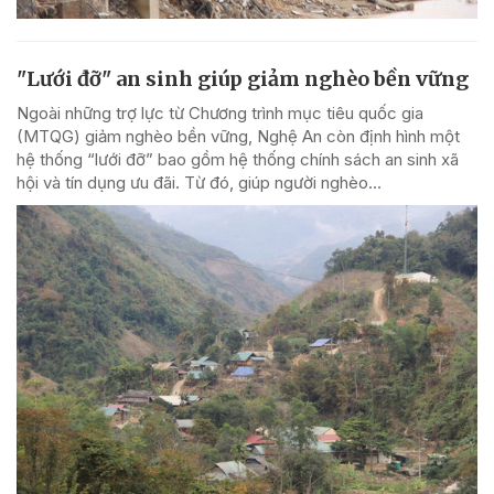
"Lưới đỡ" an sinh giúp giảm nghèo bền vững
Ngoài những trợ lực từ Chương trình mục tiêu quốc gia
(MTQG) giảm nghèo bền vững, Nghệ An còn định hình một
hệ thống “lưới đỡ” bao gồm hệ thống chính sách an sinh xã
hội và tín dụng ưu đãi. Từ đó, giúp người nghèo...