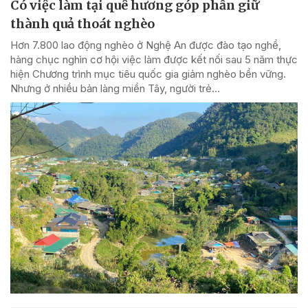
Có việc làm tại quê hương góp phần giữ
thành quả thoát nghèo
Hơn 7.800 lao động nghèo ở Nghệ An được đào tạo nghề,
hàng chục nghìn cơ hội việc làm được kết nối sau 5 năm thực
hiện Chương trình mục tiêu quốc gia giảm nghèo bền vững.
Nhưng ở nhiều bản làng miền Tây, người trẻ...