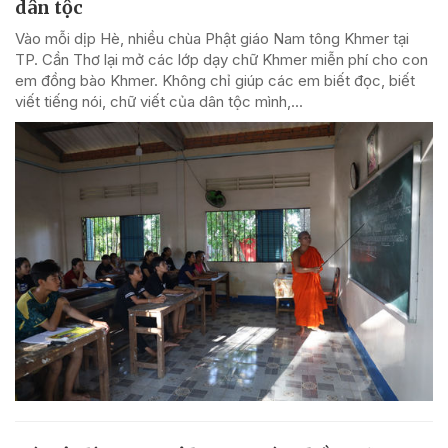
dân tộc
Vào mỗi dịp Hè, nhiều chùa Phật giáo Nam tông Khmer tại
TP. Cần Thơ lại mở các lớp dạy chữ Khmer miễn phí cho con
em đồng bào Khmer. Không chỉ giúp các em biết đọc, biết
viết tiếng nói, chữ viết của dân tộc mình,...