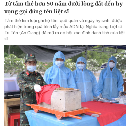
Từ tấm thẻ hơn 50 năm dưới lòng đất đến hy
vọng gọi đúng tên liệt sĩ
Tấm thẻ kim loại ghi họ tên, quê quán và ngày hy sinh, được
phát hiện trong quá trình lấy mẫu ADN tại Nghĩa trang Liệt sĩ
Tri Tôn (An Giang) đã mở ra cơ hội xác định danh tính của liệt
sĩ.